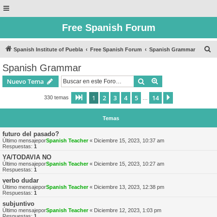
Free Spanish Forum
B
Spanish Institute of Puebla
Free Spanish Forum
Spanish Grammar
u
Spanish Grammar
s
Buscar
Búsqueda avanzad
Nuevo Tema
c
a
1
2
3
4
5
14
Página
1
de
14
Siguiente
330 temas
…
r
Temas
futuro del pasado?
Último mensajepor
Spanish Teacher
«
Diciembre 15, 2023, 10:37 am
Respuestas:
1
YA/TODAVIA NO
Último mensajepor
Spanish Teacher
«
Diciembre 15, 2023, 10:27 am
Respuestas:
1
verbo dudar
Último mensajepor
Spanish Teacher
«
Diciembre 13, 2023, 12:38 pm
Respuestas:
1
subjuntivo
Último mensajepor
Spanish Teacher
«
Diciembre 12, 2023, 1:03 pm
Respuestas:
1