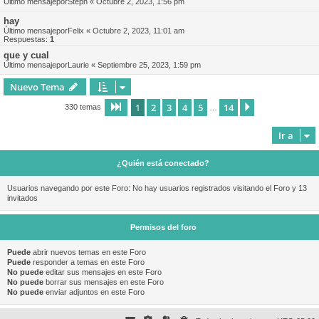
Último mensajepor
Steph
«
Octubre 2, 2023, 1:56 pm
hay
Último mensajepor
Felix
«
Octubre 2, 2023, 11:01 am
Respuestas:
1
que y cual
Último mensajepor
Laurie
«
Septiembre 25, 2023, 1:59 pm
Nuevo Tema
1
2
3
4
5
14
Página
1
de
14
Siguiente
330 temas
…
Ir a
¿Quién está conectado?
Usuarios navegando por este Foro: No hay usuarios registrados visitando el Foro y 13
invitados
Permisos del foro
Puede
abrir nuevos temas en este Foro
Puede
responder a temas en este Foro
No puede
editar sus mensajes en este Foro
No puede
borrar sus mensajes en este Foro
No puede
enviar adjuntos en este Foro