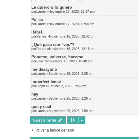
Le quiero o lo quiero
por
Laurie
»Noviembre 17, 2023, 12:17 pm
Pa' ca
por
Laurie
»Noviembre 17, 2023, 11:58 am
Habrá
por
Renae
»Noviembre 16, 2023, 12:42 pm
¿Qué pasa con "vos"?
por
Renae
»Noviembre 16, 2023, 12:15 pm
Ponerse, volverse, hacerse
por
Felix
»Noviembre 16, 2023, 10:48 am
me desayuno
por
Laurie
»Septiembre 25, 2023, 2:05 pm
imperfect tense
por
Steph
»Octubre 2, 2023, 1:56 pm
hay
por
Laurie
»Septiembre 25, 2023, 1:26 pm
que y cual
por
Laurie
»Septiembre 25, 2023, 1:59 pm
Nuevo Tema
Volver a Índice general