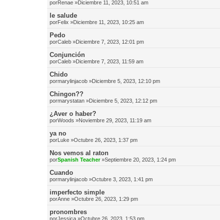
por
Renae
»Diciembre 11, 2023, 10:51 am
le salude
por
Felix
»Diciembre 11, 2023, 10:25 am
Pedo
por
Caleb
»Diciembre 7, 2023, 12:01 pm
Conjunción
por
Caleb
»Diciembre 7, 2023, 11:59 am
Chido
por
marylinjacob
»Diciembre 5, 2023, 12:10 pm
Chingon??
por
marystatan
»Diciembre 5, 2023, 12:12 pm
¿Aver o haber?
por
Woods
»Noviembre 29, 2023, 11:19 am
ya no
por
Luke
»Octubre 26, 2023, 1:37 pm
Nos vemos al raton
por
Spanish Teacher
»Septiembre 20, 2023, 1:24 pm
Cuando
por
marylinjacob
»Octubre 3, 2023, 1:41 pm
imperfecto simple
por
Anne
»Octubre 26, 2023, 1:29 pm
pronombres
por
Jessica
»Octubre 26, 2023, 1:53 pm