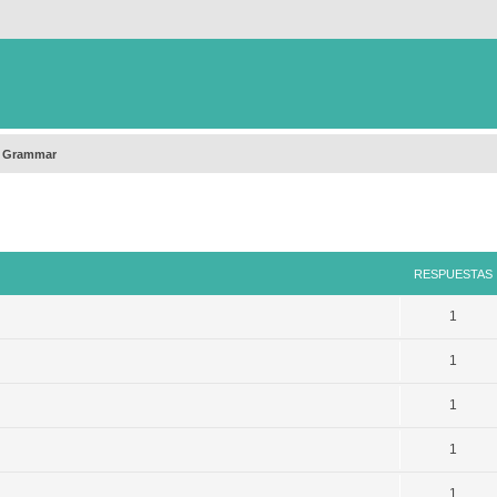
h Grammar
queda avanzada
RESPUESTAS
1
1
1
1
1