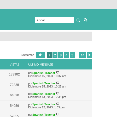
Buscar
Búsqueda avanza
1
2
3
4
5
14
Página
1
de
14
Siguiente
330 temas
…
VISTAS
ÚLTIMO MENSAJE
V
por
Spanish Teacher
133902
e
Diciembre 15, 2023, 10:37 am
r
ú
V
por
Spanish Teacher
72835
l
e
Diciembre 15, 2023, 10:27 am
t
r
i
ú
V
por
Spanish Teacher
m
64020
l
e
Diciembre 13, 2023, 12:38 pm
o
t
r
m
i
ú
e
V
por
Spanish Teacher
m
54059
l
n
e
Diciembre 12, 2023, 1:03 pm
o
t
s
r
m
i
a
ú
e
V
por
Spanish Teacher
m
52855
j
l