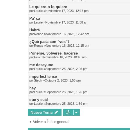
Le quiero o lo quiero
por
Laurie
»Noviembre 17, 2023, 12:17 pm
Pa' ca
por
Laurie
»Noviembre 17, 2023, 11:58 am
Habrá
por
Renae
»Noviembre 16, 2023, 12:42 pm
¿Qué pasa con "vos"?
por
Renae
»Noviembre 16, 2023, 12:15 pm
Ponerse, volverse, hacerse
por
Felix
»Noviembre 16, 2023, 10:48 am
me desayuno
por
Laurie
»Septiembre 25, 2023, 2:05 pm
imperfect tense
por
Steph
»Octubre 2, 2023, 1:56 pm
hay
por
Laurie
»Septiembre 25, 2023, 1:26 pm
que y cual
por
Laurie
»Septiembre 25, 2023, 1:59 pm
Nuevo Tema
Volver a Índice general