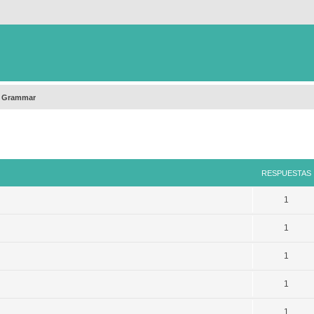
h Grammar
queda avanzada
RESPUESTAS
1
1
1
1
1