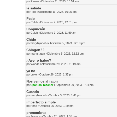
por
Renae
»Diciembre 11, 2023, 10:51 am
le salude
por
Felix
»Diciembre 11, 2023, 10:25 am
Pedo
por
Caleb
»Diciembre 7, 2023, 12:01 pm
Conjunción
por
Caleb
»Diciembre 7, 2023, 11:59 am
Chido
por
marylinjacob
»Diciembre 5, 2023, 12:10 pm
Chingon??
por
marystatan
»Diciembre 5, 2023, 12:12 pm
¿Aver o haber?
por
Woods
»Noviembre 29, 2023, 11:19 am
ya no
por
Luke
»Octubre 26, 2023, 1:37 pm
Nos vemos al raton
por
Spanish Teacher
»Septiembre 20, 2023, 1:24 pm
Cuando
por
marylinjacob
»Octubre 3, 2023, 1:41 pm
imperfecto simple
por
Anne
»Octubre 26, 2023, 1:29 pm
pronombres
por
Jessica
»Octubre 26, 2023, 1:53 pm