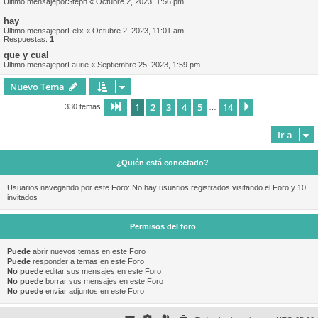
Último mensajepor
Steph
«
Octubre 2, 2023, 1:56 pm
hay
Último mensajepor
Felix
«
Octubre 2, 2023, 11:01 am
Respuestas:
1
que y cual
Último mensajepor
Laurie
«
Septiembre 25, 2023, 1:59 pm
Nuevo Tema
1
2
3
4
5
14
Página
1
de
14
Siguiente
330 temas
…
Ir a
¿Quién está conectado?
Usuarios navegando por este Foro: No hay usuarios registrados visitando el Foro y 10
invitados
Permisos del foro
Puede
abrir nuevos temas en este Foro
Puede
responder a temas en este Foro
No puede
editar sus mensajes en este Foro
No puede
borrar sus mensajes en este Foro
No puede
enviar adjuntos en este Foro