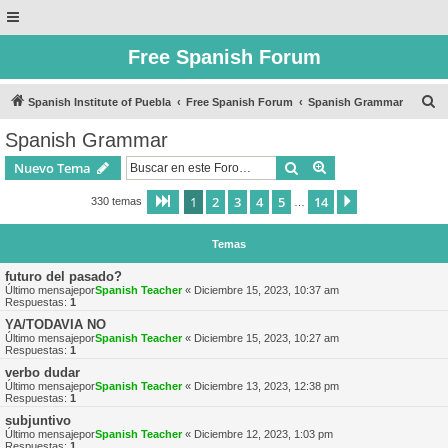
Free Spanish Forum
B
Spanish Institute of Puebla
Free Spanish Forum
Spanish Grammar
u
Spanish Grammar
s
Buscar
Búsqueda avanzad
Nuevo Tema
c
a
1
2
3
4
5
14
Página
1
de
14
Siguiente
330 temas
…
r
Temas
futuro del pasado?
Último mensajepor
Spanish Teacher
«
Diciembre 15, 2023, 10:37 am
Respuestas:
1
YA/TODAVIA NO
Último mensajepor
Spanish Teacher
«
Diciembre 15, 2023, 10:27 am
Respuestas:
1
verbo dudar
Último mensajepor
Spanish Teacher
«
Diciembre 13, 2023, 12:38 pm
Respuestas:
1
subjuntivo
Último mensajepor
Spanish Teacher
«
Diciembre 12, 2023, 1:03 pm
Respuestas:
1