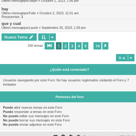
Último mensajepor
Steph
«
Octubre 2, 2023, 1:56 pm
hay
Último mensajepor
Felix
«
Octubre 2, 2023, 11:01 am
Respuestas:
1
que y cual
Último mensajepor
Laurie
«
Septiembre 25, 2023, 1:59 pm
Nuevo Tema
1
2
3
4
5
14
Página
1
de
14
Siguiente
330 temas
…
Ir a
¿Quién está conectado?
Usuarios navegando por este Foro: No hay usuarios registrados visitando el Foro y 7
invitados
Permisos del foro
Puede
abrir nuevos temas en este Foro
Puede
responder a temas en este Foro
No puede
editar sus mensajes en este Foro
No puede
borrar sus mensajes en este Foro
No puede
enviar adjuntos en este Foro