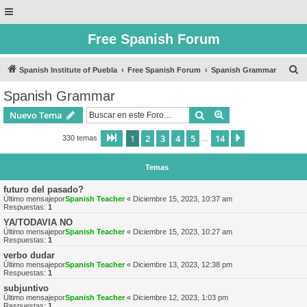
Free Spanish Forum
B
Spanish Institute of Puebla
Free Spanish Forum
Spanish Grammar
u
Spanish Grammar
s
Buscar
Búsqueda avanzad
Nuevo Tema
c
a
1
2
3
4
5
14
Página
1
de
14
Siguiente
330 temas
…
r
Temas
futuro del pasado?
Último mensajepor
Spanish Teacher
«
Diciembre 15, 2023, 10:37 am
Respuestas:
1
YA/TODAVIA NO
Último mensajepor
Spanish Teacher
«
Diciembre 15, 2023, 10:27 am
Respuestas:
1
verbo dudar
Último mensajepor
Spanish Teacher
«
Diciembre 13, 2023, 12:38 pm
Respuestas:
1
subjuntivo
Último mensajepor
Spanish Teacher
«
Diciembre 12, 2023, 1:03 pm
Respuestas:
1