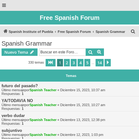
Free Spanish Forum
B
Spanish Institute of Puebla
Free Spanish Forum
Spanish Grammar
u
Spanish Grammar
s
Buscar
Búsqueda avanzad
Nuevo Tema
c
a
1
2
3
4
5
14
Página
1
de
14
Siguiente
330 temas
…
r
Temas
futuro del pasado?
Último mensajepor
Spanish Teacher
«
Diciembre 15, 2023, 10:37 am
Respuestas:
1
YA/TODAVIA NO
Último mensajepor
Spanish Teacher
«
Diciembre 15, 2023, 10:27 am
Respuestas:
1
verbo dudar
Último mensajepor
Spanish Teacher
«
Diciembre 13, 2023, 12:38 pm
Respuestas:
1
subjuntivo
Último mensajepor
Spanish Teacher
«
Diciembre 12, 2023, 1:03 pm
Respuestas:
1