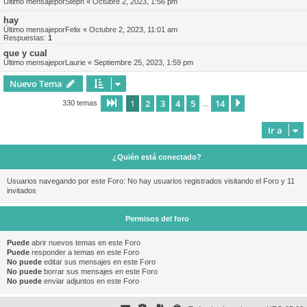
Último mensajepor
Steph
«
Octubre 2, 2023, 1:56 pm
hay
Último mensajepor
Felix
«
Octubre 2, 2023, 11:01 am
Respuestas:
1
que y cual
Último mensajepor
Laurie
«
Septiembre 25, 2023, 1:59 pm
Nuevo Tema
1
2
3
4
5
14
Página
1
de
14
Siguiente
330 temas
…
Ir a
¿Quién está conectado?
Usuarios navegando por este Foro: No hay usuarios registrados visitando el Foro y 11
invitados
Permisos del foro
Puede
abrir nuevos temas en este Foro
Puede
responder a temas en este Foro
No puede
editar sus mensajes en este Foro
No puede
borrar sus mensajes en este Foro
No puede
enviar adjuntos en este Foro