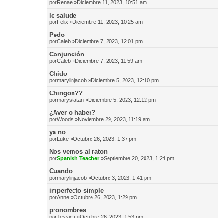
por
Renae
»Diciembre 11, 2023, 10:51 am
le salude
por
Felix
»Diciembre 11, 2023, 10:25 am
Pedo
por
Caleb
»Diciembre 7, 2023, 12:01 pm
Conjunción
por
Caleb
»Diciembre 7, 2023, 11:59 am
Chido
por
marylinjacob
»Diciembre 5, 2023, 12:10 pm
Chingon??
por
marystatan
»Diciembre 5, 2023, 12:12 pm
¿Aver o haber?
por
Woods
»Noviembre 29, 2023, 11:19 am
ya no
por
Luke
»Octubre 26, 2023, 1:37 pm
Nos vemos al raton
por
Spanish Teacher
»Septiembre 20, 2023, 1:24 pm
Cuando
por
marylinjacob
»Octubre 3, 2023, 1:41 pm
imperfecto simple
por
Anne
»Octubre 26, 2023, 1:29 pm
pronombres
por
Jessica
»Octubre 26, 2023, 1:53 pm