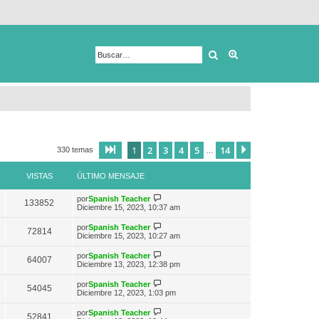
Buscar
Búsqueda avanza
1
2
3
4
5
14
Página
1
de
14
Siguiente
330 temas
…
VISTAS
ÚLTIMO MENSAJE
V
por
Spanish Teacher
133852
e
Diciembre 15, 2023, 10:37 am
r
ú
V
por
Spanish Teacher
72814
l
e
Diciembre 15, 2023, 10:27 am
t
r
i
ú
V
por
Spanish Teacher
m
64007
l
e
Diciembre 13, 2023, 12:38 pm
o
t
r
m
i
ú
e
V
por
Spanish Teacher
m
54045
l
n
e
Diciembre 12, 2023, 1:03 pm
o
t
s
r
m
i
a
ú
e
V
por
Spanish Teacher
m
52841
j
l