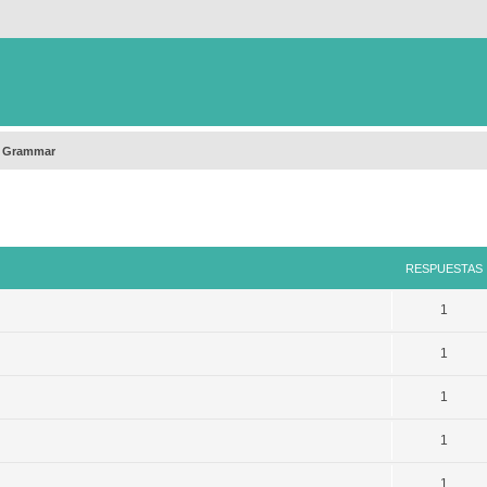
h Grammar
queda avanzada
RESPUESTAS
1
1
1
1
1