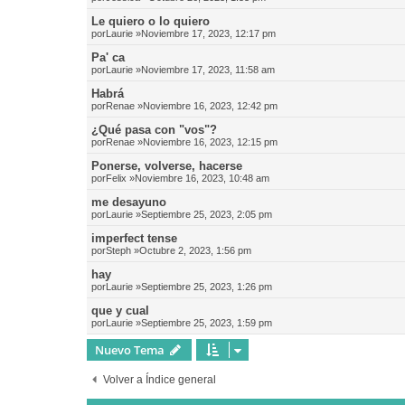
Le quiero o lo quiero
por
Laurie
»Noviembre 17, 2023, 12:17 pm
Pa' ca
por
Laurie
»Noviembre 17, 2023, 11:58 am
Habrá
por
Renae
»Noviembre 16, 2023, 12:42 pm
¿Qué pasa con "vos"?
por
Renae
»Noviembre 16, 2023, 12:15 pm
Ponerse, volverse, hacerse
por
Felix
»Noviembre 16, 2023, 10:48 am
me desayuno
por
Laurie
»Septiembre 25, 2023, 2:05 pm
imperfect tense
por
Steph
»Octubre 2, 2023, 1:56 pm
hay
por
Laurie
»Septiembre 25, 2023, 1:26 pm
que y cual
por
Laurie
»Septiembre 25, 2023, 1:59 pm
Nuevo Tema
Volver a Índice general