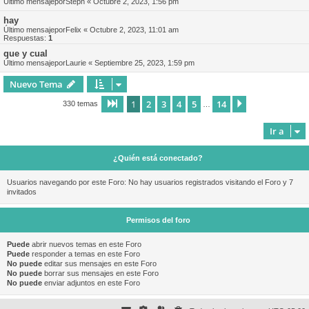
Último mensajepor
Steph
«
Octubre 2, 2023, 1:56 pm
hay
Último mensajepor
Felix
«
Octubre 2, 2023, 11:01 am
Respuestas:
1
que y cual
Último mensajepor
Laurie
«
Septiembre 25, 2023, 1:59 pm
Nuevo Tema
1
2
3
4
5
14
Página
1
de
14
Siguiente
330 temas
…
Ir a
¿Quién está conectado?
Usuarios navegando por este Foro: No hay usuarios registrados visitando el Foro y 7
invitados
Permisos del foro
Puede
abrir nuevos temas en este Foro
Puede
responder a temas en este Foro
No puede
editar sus mensajes en este Foro
No puede
borrar sus mensajes en este Foro
No puede
enviar adjuntos en este Foro