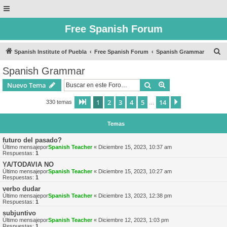
Free Spanish Forum
B
Spanish Institute of Puebla
Free Spanish Forum
Spanish Grammar
u
Spanish Grammar
s
Buscar
Búsqueda avanzad
Nuevo Tema
c
a
1
2
3
4
5
14
Página
1
de
14
Siguiente
330 temas
…
r
Temas
futuro del pasado?
Último mensajepor
Spanish Teacher
«
Diciembre 15, 2023, 10:37 am
Respuestas:
1
YA/TODAVIA NO
Último mensajepor
Spanish Teacher
«
Diciembre 15, 2023, 10:27 am
Respuestas:
1
verbo dudar
Último mensajepor
Spanish Teacher
«
Diciembre 13, 2023, 12:38 pm
Respuestas:
1
subjuntivo
Último mensajepor
Spanish Teacher
«
Diciembre 12, 2023, 1:03 pm
Respuestas:
1