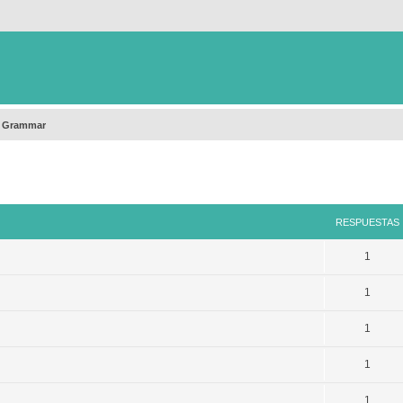
h Grammar
queda avanzada
RESPUESTAS
1
1
1
1
1