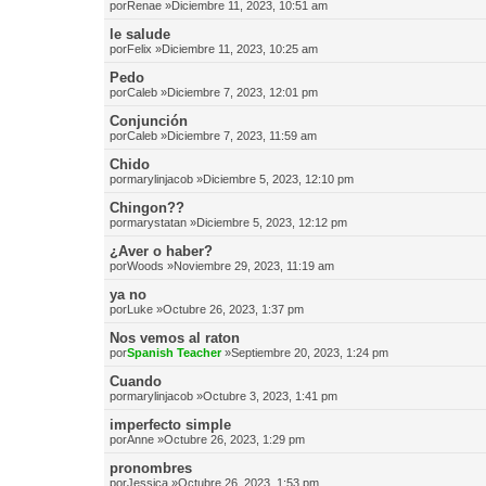
por
Renae
»Diciembre 11, 2023, 10:51 am
le salude
por
Felix
»Diciembre 11, 2023, 10:25 am
Pedo
por
Caleb
»Diciembre 7, 2023, 12:01 pm
Conjunción
por
Caleb
»Diciembre 7, 2023, 11:59 am
Chido
por
marylinjacob
»Diciembre 5, 2023, 12:10 pm
Chingon??
por
marystatan
»Diciembre 5, 2023, 12:12 pm
¿Aver o haber?
por
Woods
»Noviembre 29, 2023, 11:19 am
ya no
por
Luke
»Octubre 26, 2023, 1:37 pm
Nos vemos al raton
por
Spanish Teacher
»Septiembre 20, 2023, 1:24 pm
Cuando
por
marylinjacob
»Octubre 3, 2023, 1:41 pm
imperfecto simple
por
Anne
»Octubre 26, 2023, 1:29 pm
pronombres
por
Jessica
»Octubre 26, 2023, 1:53 pm