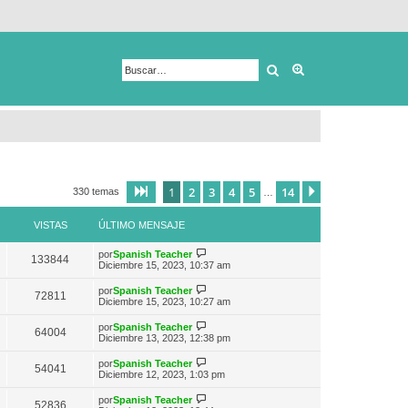
Buscar
Búsqueda avanza
1
2
3
4
5
14
Página
1
de
14
Siguiente
330 temas
…
VISTAS
ÚLTIMO MENSAJE
V
por
Spanish Teacher
133844
e
Diciembre 15, 2023, 10:37 am
r
ú
V
por
Spanish Teacher
72811
l
e
Diciembre 15, 2023, 10:27 am
t
r
i
ú
V
por
Spanish Teacher
m
64004
l
e
Diciembre 13, 2023, 12:38 pm
o
t
r
m
i
ú
e
V
por
Spanish Teacher
m
54041
l
n
e
Diciembre 12, 2023, 1:03 pm
o
t
s
r
m
i
a
ú
e
V
por
Spanish Teacher
m
52836
j
l