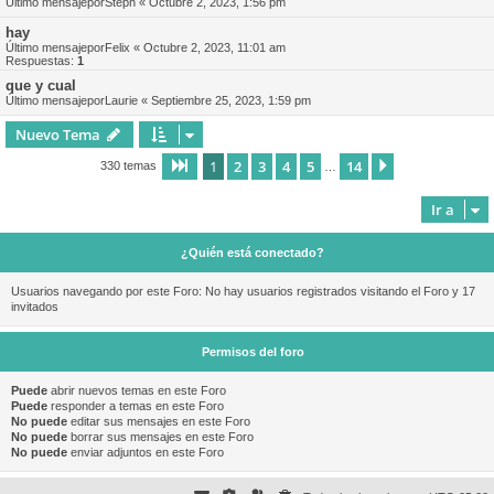
Último mensajepor
Steph
«
Octubre 2, 2023, 1:56 pm
hay
Último mensajepor
Felix
«
Octubre 2, 2023, 11:01 am
Respuestas:
1
que y cual
Último mensajepor
Laurie
«
Septiembre 25, 2023, 1:59 pm
Nuevo Tema
1
2
3
4
5
14
Página
1
de
14
Siguiente
330 temas
…
Ir a
¿Quién está conectado?
Usuarios navegando por este Foro: No hay usuarios registrados visitando el Foro y 17
invitados
Permisos del foro
Puede
abrir nuevos temas en este Foro
Puede
responder a temas en este Foro
No puede
editar sus mensajes en este Foro
No puede
borrar sus mensajes en este Foro
No puede
enviar adjuntos en este Foro