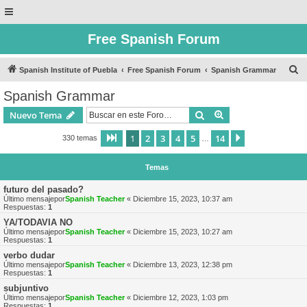
Free Spanish Forum
B
Spanish Institute of Puebla
Free Spanish Forum
Spanish Grammar
u
Spanish Grammar
s
Buscar
Búsqueda avanzad
Nuevo Tema
c
a
1
2
3
4
5
14
Página
1
de
14
Siguiente
330 temas
…
r
Temas
futuro del pasado?
Último mensajepor
Spanish Teacher
«
Diciembre 15, 2023, 10:37 am
Respuestas:
1
YA/TODAVIA NO
Último mensajepor
Spanish Teacher
«
Diciembre 15, 2023, 10:27 am
Respuestas:
1
verbo dudar
Último mensajepor
Spanish Teacher
«
Diciembre 13, 2023, 12:38 pm
Respuestas:
1
subjuntivo
Último mensajepor
Spanish Teacher
«
Diciembre 12, 2023, 1:03 pm
Respuestas:
1