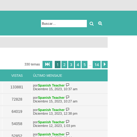
Buscar
Búsqueda avanza
1
2
3
4
5
14
Página
1
de
14
Siguiente
330 temas
…
VISTAS
ÚLTIMO MENSAJE
V
por
Spanish Teacher
133881
e
Diciembre 15, 2023, 10:37 am
r
ú
V
por
Spanish Teacher
72828
l
e
Diciembre 15, 2023, 10:27 am
t
r
i
ú
V
por
Spanish Teacher
m
64019
l
e
Diciembre 13, 2023, 12:38 pm
o
t
r
m
i
ú
e
V
por
Spanish Teacher
m
54058
l
n
e
Diciembre 12, 2023, 1:03 pm
o
t
s
r
m
i
a
ú
e
V
por
Spanish Teacher
m
52852
j
l