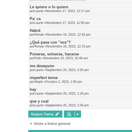
Le quiero o lo quiero
por
Laurie
»Noviembre 17, 2023, 12:17 pm
Pa' ca
por
Laurie
»Noviembre 17, 2023, 11:58 am
Habrá
por
Renae
»Noviembre 16, 2023, 12:42 pm
¿Qué pasa con "vos"?
por
Renae
»Noviembre 16, 2023, 12:15 pm
Ponerse, volverse, hacerse
por
Felix
»Noviembre 16, 2023, 10:48 am
me desayuno
por
Laurie
»Septiembre 25, 2023, 2:05 pm
imperfect tense
por
Steph
»Octubre 2, 2023, 1:56 pm
hay
por
Laurie
»Septiembre 25, 2023, 1:26 pm
que y cual
por
Laurie
»Septiembre 25, 2023, 1:59 pm
Nuevo Tema
Volver a Índice general