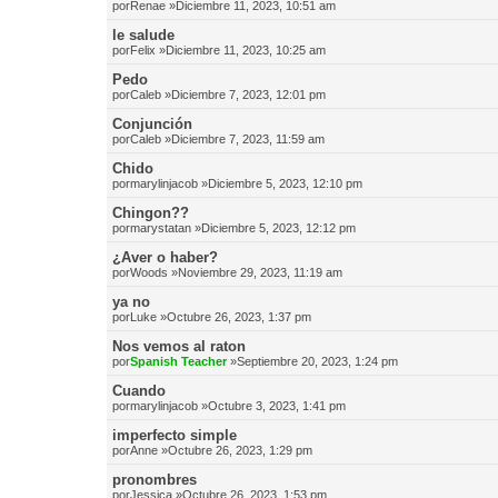
por
Renae
»Diciembre 11, 2023, 10:51 am
le salude
por
Felix
»Diciembre 11, 2023, 10:25 am
Pedo
por
Caleb
»Diciembre 7, 2023, 12:01 pm
Conjunción
por
Caleb
»Diciembre 7, 2023, 11:59 am
Chido
por
marylinjacob
»Diciembre 5, 2023, 12:10 pm
Chingon??
por
marystatan
»Diciembre 5, 2023, 12:12 pm
¿Aver o haber?
por
Woods
»Noviembre 29, 2023, 11:19 am
ya no
por
Luke
»Octubre 26, 2023, 1:37 pm
Nos vemos al raton
por
Spanish Teacher
»Septiembre 20, 2023, 1:24 pm
Cuando
por
marylinjacob
»Octubre 3, 2023, 1:41 pm
imperfecto simple
por
Anne
»Octubre 26, 2023, 1:29 pm
pronombres
por
Jessica
»Octubre 26, 2023, 1:53 pm