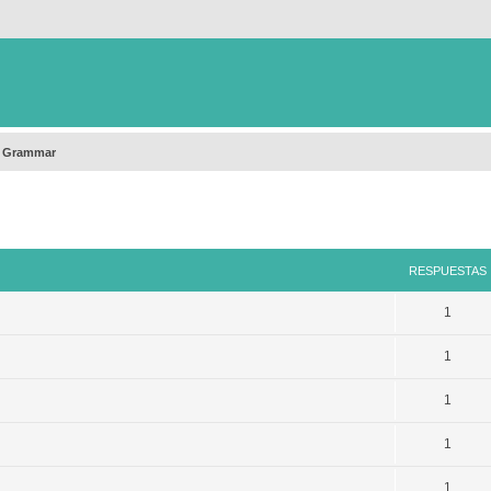
h Grammar
queda avanzada
RESPUESTAS
1
1
1
1
1