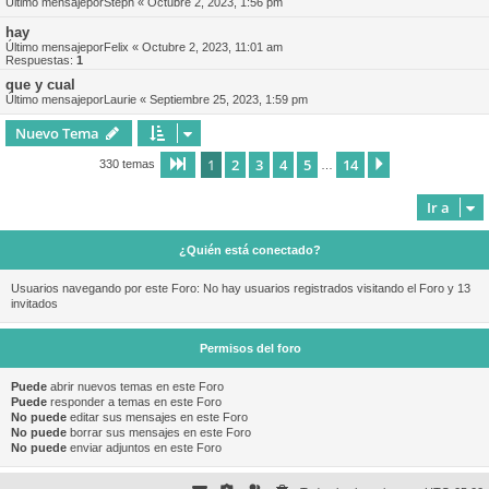
Último mensajepor
Steph
«
Octubre 2, 2023, 1:56 pm
hay
Último mensajepor
Felix
«
Octubre 2, 2023, 11:01 am
Respuestas:
1
que y cual
Último mensajepor
Laurie
«
Septiembre 25, 2023, 1:59 pm
Nuevo Tema
1
2
3
4
5
14
Página
1
de
14
Siguiente
330 temas
…
Ir a
¿Quién está conectado?
Usuarios navegando por este Foro: No hay usuarios registrados visitando el Foro y 13
invitados
Permisos del foro
Puede
abrir nuevos temas en este Foro
Puede
responder a temas en este Foro
No puede
editar sus mensajes en este Foro
No puede
borrar sus mensajes en este Foro
No puede
enviar adjuntos en este Foro