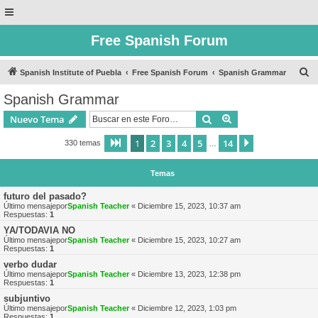
Free Spanish Forum
B
Spanish Institute of Puebla
Free Spanish Forum
Spanish Grammar
u
Spanish Grammar
s
Buscar
Búsqueda avanzad
Nuevo Tema
c
a
1
2
3
4
5
14
Página
1
de
14
Siguiente
330 temas
…
r
Temas
futuro del pasado?
Último mensajepor
Spanish Teacher
«
Diciembre 15, 2023, 10:37 am
Respuestas:
1
YA/TODAVIA NO
Último mensajepor
Spanish Teacher
«
Diciembre 15, 2023, 10:27 am
Respuestas:
1
verbo dudar
Último mensajepor
Spanish Teacher
«
Diciembre 13, 2023, 12:38 pm
Respuestas:
1
subjuntivo
Último mensajepor
Spanish Teacher
«
Diciembre 12, 2023, 1:03 pm
Respuestas:
1