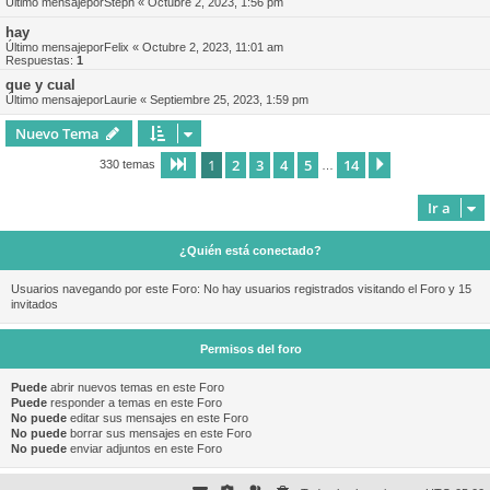
Último mensajepor
Steph
«
Octubre 2, 2023, 1:56 pm
hay
Último mensajepor
Felix
«
Octubre 2, 2023, 11:01 am
Respuestas:
1
que y cual
Último mensajepor
Laurie
«
Septiembre 25, 2023, 1:59 pm
Nuevo Tema
1
2
3
4
5
14
Página
1
de
14
Siguiente
330 temas
…
Ir a
¿Quién está conectado?
Usuarios navegando por este Foro: No hay usuarios registrados visitando el Foro y 15
invitados
Permisos del foro
Puede
abrir nuevos temas en este Foro
Puede
responder a temas en este Foro
No puede
editar sus mensajes en este Foro
No puede
borrar sus mensajes en este Foro
No puede
enviar adjuntos en este Foro