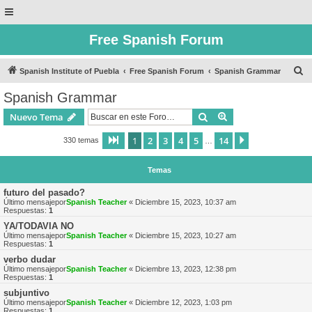
Free Spanish Forum
B
Spanish Institute of Puebla
Free Spanish Forum
Spanish Grammar
u
Spanish Grammar
s
Buscar
Búsqueda avanzad
Nuevo Tema
c
a
1
2
3
4
5
14
Página
1
de
14
Siguiente
330 temas
…
r
Temas
futuro del pasado?
Último mensajepor
Spanish Teacher
«
Diciembre 15, 2023, 10:37 am
Respuestas:
1
YA/TODAVIA NO
Último mensajepor
Spanish Teacher
«
Diciembre 15, 2023, 10:27 am
Respuestas:
1
verbo dudar
Último mensajepor
Spanish Teacher
«
Diciembre 13, 2023, 12:38 pm
Respuestas:
1
subjuntivo
Último mensajepor
Spanish Teacher
«
Diciembre 12, 2023, 1:03 pm
Respuestas:
1