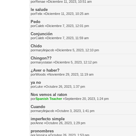
por
Renae
»Diciembre 11, 2023, 10:51 am
le salude
por
Felix
»Diciembre 11, 2023, 10:25 am
Pedo
por
Caleb
»Diciembre 7, 2023, 12:01 pm
Conjunción
por
Caleb
»Diciembre 7, 2023, 11:59 am
Chido
por
marylinjacob
»Diciembre 5, 2023, 12:10 pm
Chingon??
por
marystatan
»Diciembre 5, 2023, 12:12 pm
¿Aver o haber?
por
Woods
»Noviembre 29, 2023, 11:19 am
ya no
por
Luke
»Octubre 26, 2023, 1:37 pm
Nos vemos al raton
por
Spanish Teacher
»Septiembre 20, 2023, 1:24 pm
Cuando
por
marylinjacob
»Octubre 3, 2023, 1:41 pm
imperfecto simple
por
Anne
»Octubre 26, 2023, 1:29 pm
pronombres
por
Jessica
»Octubre 26, 2023, 1:53 pm