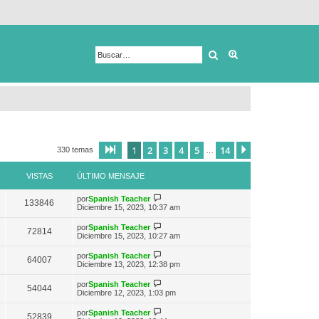
Buscar
Búsqueda avanza
1
2
3
4
5
14
Página
1
de
14
Siguiente
330 temas
…
VISTAS
ÚLTIMO MENSAJE
V
por
Spanish Teacher
133846
e
Diciembre 15, 2023, 10:37 am
r
ú
V
por
Spanish Teacher
72814
l
e
Diciembre 15, 2023, 10:27 am
t
r
i
ú
V
por
Spanish Teacher
m
64007
l
e
Diciembre 13, 2023, 12:38 pm
o
t
r
m
i
ú
e
V
por
Spanish Teacher
m
54044
l
n
e
Diciembre 12, 2023, 1:03 pm
o
t
s
r
m
i
a
ú
e
V
por
Spanish Teacher
m
52839
j
l