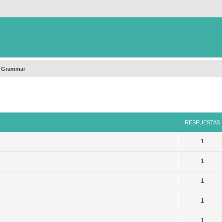
h Grammar
queda avanzada
RESPUESTAS
1
1
1
1
1