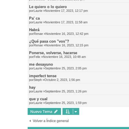
Le quiero o lo quiero
por
Laurie
»Noviembre 17, 2023, 12:17 pm
Pa' ca
por
Laurie
»Noviembre 17, 2023, 11:58 am
Habrá
por
Renae
»Noviembre 16, 2023, 12:42 pm
¿Qué pasa con "vos"?
por
Renae
»Noviembre 16, 2023, 12:15 pm
Ponerse, volverse, hacerse
por
Felix
»Noviembre 16, 2023, 10:48 am
me desayuno
por
Laurie
»Septiembre 25, 2023, 2:05 pm
imperfect tense
por
Steph
»Octubre 2, 2023, 1:56 pm
hay
por
Laurie
»Septiembre 25, 2023, 1:26 pm
que y cual
por
Laurie
»Septiembre 25, 2023, 1:59 pm
Nuevo Tema
Volver a Índice general