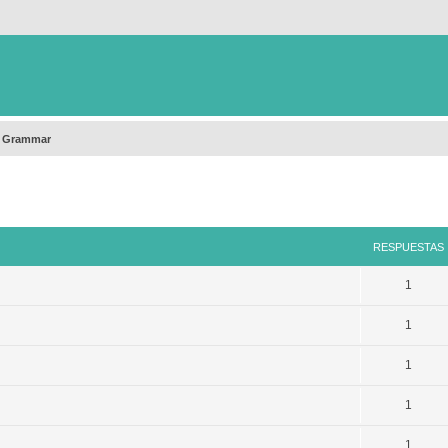
h Grammar
queda avanzada
RESPUESTAS
1
1
1
1
1