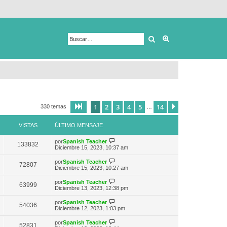
Buscar
Búsqueda avanza
1
2
3
4
5
14
Página
1
de
14
Siguiente
330 temas
…
VISTAS
ÚLTIMO MENSAJE
V
por
Spanish Teacher
133832
e
Diciembre 15, 2023, 10:37 am
r
ú
V
por
Spanish Teacher
72807
l
e
Diciembre 15, 2023, 10:27 am
t
r
i
ú
V
por
Spanish Teacher
m
63999
l
e
Diciembre 13, 2023, 12:38 pm
o
t
r
m
i
ú
e
V
por
Spanish Teacher
m
54036
l
n
e
Diciembre 12, 2023, 1:03 pm
o
t
s
r
m
i
a
ú
e
V
por
Spanish Teacher
m
52831
j
l