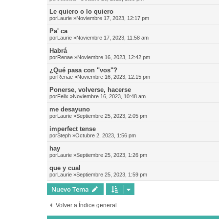
Le quiero o lo quiero
por
Laurie
»Noviembre 17, 2023, 12:17 pm
Pa' ca
por
Laurie
»Noviembre 17, 2023, 11:58 am
Habrá
por
Renae
»Noviembre 16, 2023, 12:42 pm
¿Qué pasa con "vos"?
por
Renae
»Noviembre 16, 2023, 12:15 pm
Ponerse, volverse, hacerse
por
Felix
»Noviembre 16, 2023, 10:48 am
me desayuno
por
Laurie
»Septiembre 25, 2023, 2:05 pm
imperfect tense
por
Steph
»Octubre 2, 2023, 1:56 pm
hay
por
Laurie
»Septiembre 25, 2023, 1:26 pm
que y cual
por
Laurie
»Septiembre 25, 2023, 1:59 pm
Nuevo Tema
Volver a Índice general