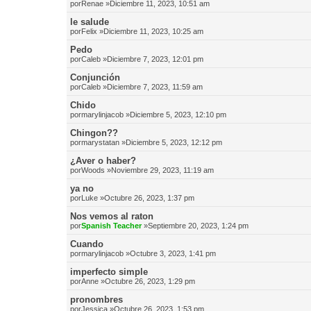
por
Renae
»Diciembre 11, 2023, 10:51 am
le salude
por
Felix
»Diciembre 11, 2023, 10:25 am
Pedo
por
Caleb
»Diciembre 7, 2023, 12:01 pm
Conjunción
por
Caleb
»Diciembre 7, 2023, 11:59 am
Chido
por
marylinjacob
»Diciembre 5, 2023, 12:10 pm
Chingon??
por
marystatan
»Diciembre 5, 2023, 12:12 pm
¿Aver o haber?
por
Woods
»Noviembre 29, 2023, 11:19 am
ya no
por
Luke
»Octubre 26, 2023, 1:37 pm
Nos vemos al raton
por
Spanish Teacher
»Septiembre 20, 2023, 1:24 pm
Cuando
por
marylinjacob
»Octubre 3, 2023, 1:41 pm
imperfecto simple
por
Anne
»Octubre 26, 2023, 1:29 pm
pronombres
por
Jessica
»Octubre 26, 2023, 1:53 pm