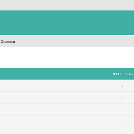
h Grammar
queda avanzada
RESPUESTAS
1
1
1
1
1