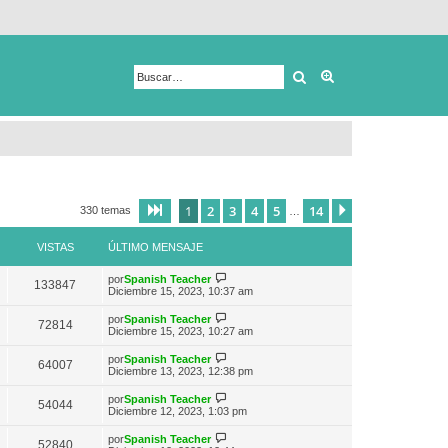
Buscar
Búsqueda avanza
1
2
3
4
5
14
Página
1
de
14
Siguiente
330 temas
…
VISTAS
ÚLTIMO MENSAJE
V
por
Spanish Teacher
133847
e
Diciembre 15, 2023, 10:37 am
r
ú
V
por
Spanish Teacher
72814
l
e
Diciembre 15, 2023, 10:27 am
t
r
i
ú
V
por
Spanish Teacher
m
64007
l
e
Diciembre 13, 2023, 12:38 pm
o
t
r
m
i
ú
e
V
por
Spanish Teacher
m
54044
l
n
e
Diciembre 12, 2023, 1:03 pm
o
t
s
r
m
i
a
ú
e
V
por
Spanish Teacher
m
52840
j
l