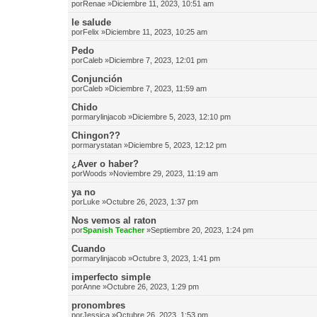
por
Renae
»Diciembre 11, 2023, 10:51 am
le salude
por
Felix
»Diciembre 11, 2023, 10:25 am
Pedo
por
Caleb
»Diciembre 7, 2023, 12:01 pm
Conjunción
por
Caleb
»Diciembre 7, 2023, 11:59 am
Chido
por
marylinjacob
»Diciembre 5, 2023, 12:10 pm
Chingon??
por
marystatan
»Diciembre 5, 2023, 12:12 pm
¿Aver o haber?
por
Woods
»Noviembre 29, 2023, 11:19 am
ya no
por
Luke
»Octubre 26, 2023, 1:37 pm
Nos vemos al raton
por
Spanish Teacher
»Septiembre 20, 2023, 1:24 pm
Cuando
por
marylinjacob
»Octubre 3, 2023, 1:41 pm
imperfecto simple
por
Anne
»Octubre 26, 2023, 1:29 pm
pronombres
por
Jessica
»Octubre 26, 2023, 1:53 pm