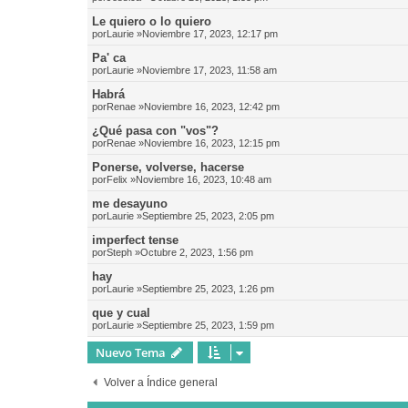
Le quiero o lo quiero
por
Laurie
»Noviembre 17, 2023, 12:17 pm
Pa' ca
por
Laurie
»Noviembre 17, 2023, 11:58 am
Habrá
por
Renae
»Noviembre 16, 2023, 12:42 pm
¿Qué pasa con "vos"?
por
Renae
»Noviembre 16, 2023, 12:15 pm
Ponerse, volverse, hacerse
por
Felix
»Noviembre 16, 2023, 10:48 am
me desayuno
por
Laurie
»Septiembre 25, 2023, 2:05 pm
imperfect tense
por
Steph
»Octubre 2, 2023, 1:56 pm
hay
por
Laurie
»Septiembre 25, 2023, 1:26 pm
que y cual
por
Laurie
»Septiembre 25, 2023, 1:59 pm
Nuevo Tema
Volver a Índice general