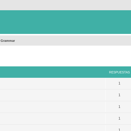
h Grammar
queda avanzada
RESPUESTAS
1
1
1
1
1