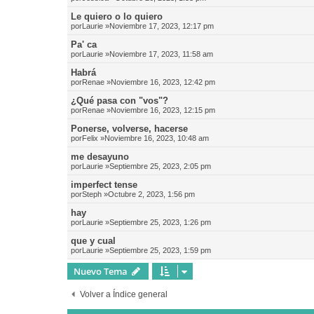
Le quiero o lo quiero
por
Laurie
»Noviembre 17, 2023, 12:17 pm
Pa' ca
por
Laurie
»Noviembre 17, 2023, 11:58 am
Habrá
por
Renae
»Noviembre 16, 2023, 12:42 pm
¿Qué pasa con "vos"?
por
Renae
»Noviembre 16, 2023, 12:15 pm
Ponerse, volverse, hacerse
por
Felix
»Noviembre 16, 2023, 10:48 am
me desayuno
por
Laurie
»Septiembre 25, 2023, 2:05 pm
imperfect tense
por
Steph
»Octubre 2, 2023, 1:56 pm
hay
por
Laurie
»Septiembre 25, 2023, 1:26 pm
que y cual
por
Laurie
»Septiembre 25, 2023, 1:59 pm
Nuevo Tema
Volver a Índice general