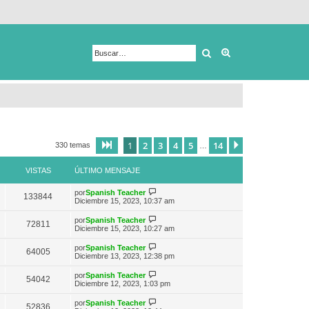
Buscar
Búsqueda avanza
1
2
3
4
5
14
Página
1
de
14
Siguiente
330 temas
…
VISTAS
ÚLTIMO MENSAJE
V
por
Spanish Teacher
133844
e
Diciembre 15, 2023, 10:37 am
r
ú
V
por
Spanish Teacher
72811
l
e
Diciembre 15, 2023, 10:27 am
t
r
i
ú
V
por
Spanish Teacher
m
64005
l
e
Diciembre 13, 2023, 12:38 pm
o
t
r
m
i
ú
e
V
por
Spanish Teacher
m
54042
l
n
e
Diciembre 12, 2023, 1:03 pm
o
t
s
r
m
i
a
ú
e
V
por
Spanish Teacher
m
52836
j
l