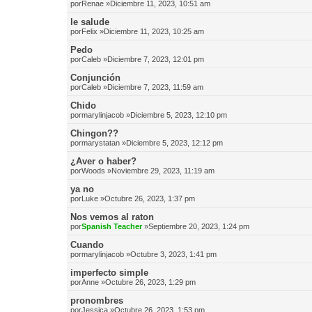
por
Renae
»Diciembre 11, 2023, 10:51 am
le salude
por
Felix
»Diciembre 11, 2023, 10:25 am
Pedo
por
Caleb
»Diciembre 7, 2023, 12:01 pm
Conjunción
por
Caleb
»Diciembre 7, 2023, 11:59 am
Chido
por
marylinjacob
»Diciembre 5, 2023, 12:10 pm
Chingon??
por
marystatan
»Diciembre 5, 2023, 12:12 pm
¿Aver o haber?
por
Woods
»Noviembre 29, 2023, 11:19 am
ya no
por
Luke
»Octubre 26, 2023, 1:37 pm
Nos vemos al raton
por
Spanish Teacher
»Septiembre 20, 2023, 1:24 pm
Cuando
por
marylinjacob
»Octubre 3, 2023, 1:41 pm
imperfecto simple
por
Anne
»Octubre 26, 2023, 1:29 pm
pronombres
por
Jessica
»Octubre 26, 2023, 1:53 pm