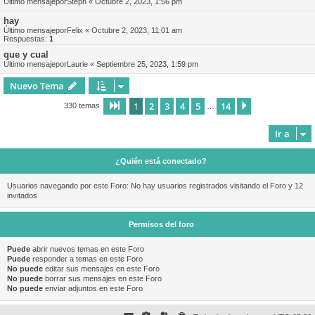
Último mensajepor
Steph
«
Octubre 2, 2023, 1:56 pm
hay
Último mensajepor
Felix
«
Octubre 2, 2023, 11:01 am
Respuestas:
1
que y cual
Último mensajepor
Laurie
«
Septiembre 25, 2023, 1:59 pm
Nuevo Tema
1
2
3
4
5
14
Página
1
de
14
Siguiente
330 temas
…
Ir a
¿Quién está conectado?
Usuarios navegando por este Foro: No hay usuarios registrados visitando el Foro y 12
invitados
Permisos del foro
Puede
abrir nuevos temas en este Foro
Puede
responder a temas en este Foro
No puede
editar sus mensajes en este Foro
No puede
borrar sus mensajes en este Foro
No puede
enviar adjuntos en este Foro