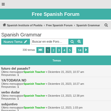
Free Spanish Forum
B
Spanish Institute of Puebla
Free Spanish Forum
Spanish Grammar
u
Spanish Grammar
s
Buscar
Búsqueda avanzad
Nuevo Tema
c
a
1
2
3
4
5
14
Página
1
de
14
Siguiente
330 temas
…
r
Temas
futuro del pasado?
Último mensajepor
Spanish Teacher
«
Diciembre 15, 2023, 10:37 am
Respuestas:
1
YA/TODAVIA NO
Último mensajepor
Spanish Teacher
«
Diciembre 15, 2023, 10:27 am
Respuestas:
1
verbo dudar
Último mensajepor
Spanish Teacher
«
Diciembre 13, 2023, 12:38 pm
Respuestas:
1
subjuntivo
Último mensajepor
Spanish Teacher
«
Diciembre 12, 2023, 1:03 pm
Respuestas:
1