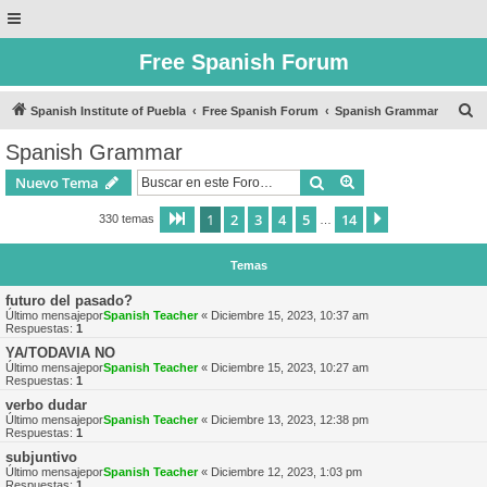
Free Spanish Forum
B
Spanish Institute of Puebla
Free Spanish Forum
Spanish Grammar
u
Spanish Grammar
s
Buscar
Búsqueda avanzad
Nuevo Tema
c
a
1
2
3
4
5
14
Página
1
de
14
Siguiente
330 temas
…
r
Temas
futuro del pasado?
Último mensajepor
Spanish Teacher
«
Diciembre 15, 2023, 10:37 am
Respuestas:
1
YA/TODAVIA NO
Último mensajepor
Spanish Teacher
«
Diciembre 15, 2023, 10:27 am
Respuestas:
1
verbo dudar
Último mensajepor
Spanish Teacher
«
Diciembre 13, 2023, 12:38 pm
Respuestas:
1
subjuntivo
Último mensajepor
Spanish Teacher
«
Diciembre 12, 2023, 1:03 pm
Respuestas:
1