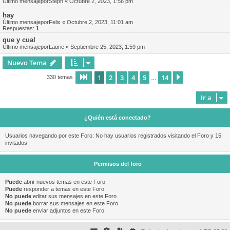
Último mensajepor
Steph
«
Octubre 2, 2023, 1:56 pm
hay
Último mensajepor
Felix
«
Octubre 2, 2023, 11:01 am
Respuestas:
1
que y cual
Último mensajepor
Laurie
«
Septiembre 25, 2023, 1:59 pm
Nuevo Tema
1
2
3
4
5
14
Página
1
de
14
Siguiente
330 temas
…
Ir a
¿Quién está conectado?
Usuarios navegando por este Foro: No hay usuarios registrados visitando el Foro y 15
invitados
Permisos del foro
Puede
abrir nuevos temas en este Foro
Puede
responder a temas en este Foro
No puede
editar sus mensajes en este Foro
No puede
borrar sus mensajes en este Foro
No puede
enviar adjuntos en este Foro