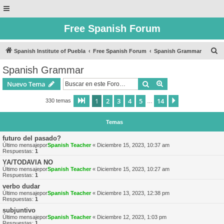
Free Spanish Forum
B
Spanish Institute of Puebla
Free Spanish Forum
Spanish Grammar
u
Spanish Grammar
s
Buscar
Búsqueda avanzad
Nuevo Tema
c
a
1
2
3
4
5
14
Página
1
de
14
Siguiente
330 temas
…
r
Temas
futuro del pasado?
Último mensajepor
Spanish Teacher
«
Diciembre 15, 2023, 10:37 am
Respuestas:
1
YA/TODAVIA NO
Último mensajepor
Spanish Teacher
«
Diciembre 15, 2023, 10:27 am
Respuestas:
1
verbo dudar
Último mensajepor
Spanish Teacher
«
Diciembre 13, 2023, 12:38 pm
Respuestas:
1
subjuntivo
Último mensajepor
Spanish Teacher
«
Diciembre 12, 2023, 1:03 pm
Respuestas:
1