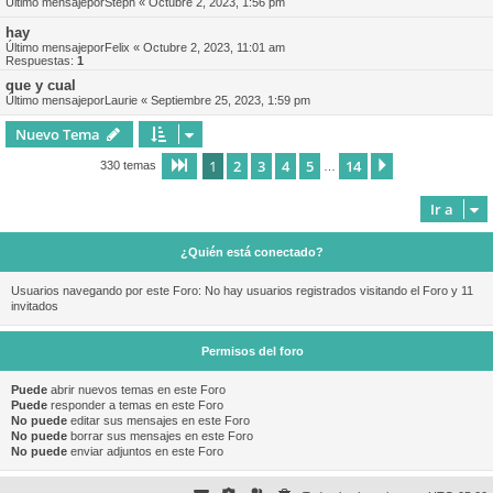
Último mensajepor
Steph
«
Octubre 2, 2023, 1:56 pm
hay
Último mensajepor
Felix
«
Octubre 2, 2023, 11:01 am
Respuestas:
1
que y cual
Último mensajepor
Laurie
«
Septiembre 25, 2023, 1:59 pm
Nuevo Tema
1
2
3
4
5
14
Página
1
de
14
Siguiente
330 temas
…
Ir a
¿Quién está conectado?
Usuarios navegando por este Foro: No hay usuarios registrados visitando el Foro y 11
invitados
Permisos del foro
Puede
abrir nuevos temas en este Foro
Puede
responder a temas en este Foro
No puede
editar sus mensajes en este Foro
No puede
borrar sus mensajes en este Foro
No puede
enviar adjuntos en este Foro