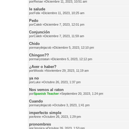
por
Renae
»Diciembre 11, 2023, 10:51 am
le salude
por
Felix
»Diciembre 11, 2023, 10:25 am
Pedo
por
Caleb
»Diciembre 7, 2023, 12:01 pm
Conjunción
por
Caleb
»Diciembre 7, 2023, 11:59 am
Chido
por
marylinjacob
»Diciembre 5, 2023, 12:10 pm
Chingon??
por
marystatan
»Diciembre 5, 2023, 12:12 pm
¿Aver o haber?
por
Woods
»Noviembre 29, 2023, 11:19 am
ya no
por
Luke
»Octubre 26, 2023, 1:37 pm
Nos vemos al raton
por
Spanish Teacher
»Septiembre 20, 2023, 1:24 pm
Cuando
por
marylinjacob
»Octubre 3, 2023, 1:41 pm
imperfecto simple
por
Anne
»Octubre 26, 2023, 1:29 pm
pronombres
por
Jessica
»Octubre 26, 2023, 1:53 pm