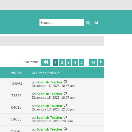
Buscar
Búsqueda avanza
1
2
3
4
5
14
Página
1
de
14
Siguiente
330 temas
…
VISTAS
ÚLTIMO MENSAJE
V
por
Spanish Teacher
133864
e
Diciembre 15, 2023, 10:37 am
r
ú
V
por
Spanish Teacher
72825
l
e
Diciembre 15, 2023, 10:27 am
t
r
i
ú
V
por
Spanish Teacher
m
64015
l
e
Diciembre 13, 2023, 12:38 pm
o
t
r
m
i
ú
e
V
por
Spanish Teacher
m
54053
l
n
e
Diciembre 12, 2023, 1:03 pm
o
t
s
r
m
i
a
ú
e
V
por
Spanish Teacher
m
52848
j
l