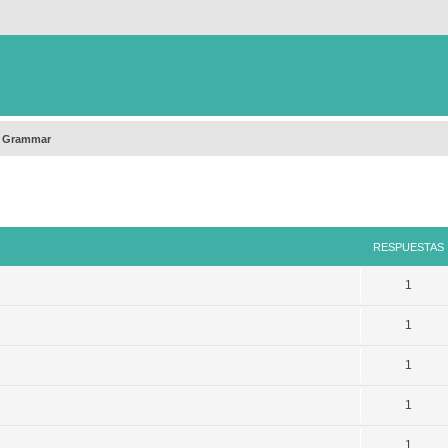
h Grammar
queda avanzada
RESPUESTAS
1
1
1
1
1