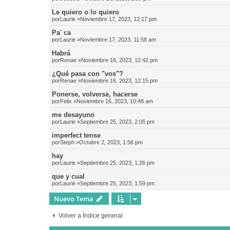
Le quiero o lo quiero
por
Laurie
»Noviembre 17, 2023, 12:17 pm
Pa' ca
por
Laurie
»Noviembre 17, 2023, 11:58 am
Habrá
por
Renae
»Noviembre 16, 2023, 12:42 pm
¿Qué pasa con "vos"?
por
Renae
»Noviembre 16, 2023, 12:15 pm
Ponerse, volverse, hacerse
por
Felix
»Noviembre 16, 2023, 10:48 am
me desayuno
por
Laurie
»Septiembre 25, 2023, 2:05 pm
imperfect tense
por
Steph
»Octubre 2, 2023, 1:56 pm
hay
por
Laurie
»Septiembre 25, 2023, 1:26 pm
que y cual
por
Laurie
»Septiembre 25, 2023, 1:59 pm
Nuevo Tema
Volver a Índice general