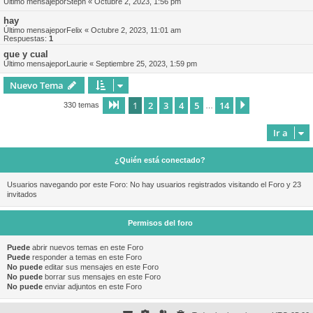
Último mensajepor
Steph
«
Octubre 2, 2023, 1:56 pm
hay
Último mensajepor
Felix
«
Octubre 2, 2023, 11:01 am
Respuestas:
1
que y cual
Último mensajepor
Laurie
«
Septiembre 25, 2023, 1:59 pm
Nuevo Tema
1
2
3
4
5
14
Página
1
de
14
Siguiente
330 temas
…
Ir a
¿Quién está conectado?
Usuarios navegando por este Foro: No hay usuarios registrados visitando el Foro y 23
invitados
Permisos del foro
Puede
abrir nuevos temas en este Foro
Puede
responder a temas en este Foro
No puede
editar sus mensajes en este Foro
No puede
borrar sus mensajes en este Foro
No puede
enviar adjuntos en este Foro