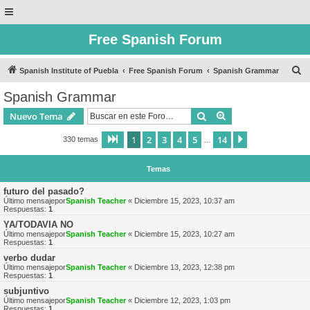
Free Spanish Forum
B
Spanish Institute of Puebla
Free Spanish Forum
Spanish Grammar
u
Spanish Grammar
s
Buscar
Búsqueda avanzad
Nuevo Tema
c
a
1
2
3
4
5
14
Página
1
de
14
Siguiente
330 temas
…
r
Temas
futuro del pasado?
Último mensajepor
Spanish Teacher
«
Diciembre 15, 2023, 10:37 am
Respuestas:
1
YA/TODAVIA NO
Último mensajepor
Spanish Teacher
«
Diciembre 15, 2023, 10:27 am
Respuestas:
1
verbo dudar
Último mensajepor
Spanish Teacher
«
Diciembre 13, 2023, 12:38 pm
Respuestas:
1
subjuntivo
Último mensajepor
Spanish Teacher
«
Diciembre 12, 2023, 1:03 pm
Respuestas:
1