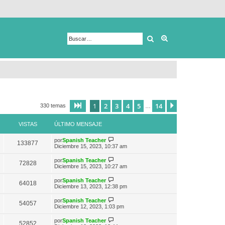
Buscar
Búsqueda avanza
1
2
3
4
5
14
Página
1
de
14
Siguiente
330 temas
…
VISTAS
ÚLTIMO MENSAJE
V
por
Spanish Teacher
133877
e
Diciembre 15, 2023, 10:37 am
r
ú
V
por
Spanish Teacher
72828
l
e
Diciembre 15, 2023, 10:27 am
t
r
i
ú
V
por
Spanish Teacher
m
64018
l
e
Diciembre 13, 2023, 12:38 pm
o
t
r
m
i
ú
e
V
por
Spanish Teacher
m
54057
l
n
e
Diciembre 12, 2023, 1:03 pm
o
t
s
r
m
i
a
ú
e
V
por
Spanish Teacher
m
52852
j
l