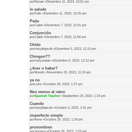
por
Renae
»Diciembre 11, 2023, 10:51 am
le salude
por
Felix
»Diciembre 11, 2023, 10:25 am
Pedo
por
Caleb
»Diciembre 7, 2023, 12:01 pm
Conjunción
por
Caleb
»Diciembre 7, 2023, 11:59 am
Chido
por
marylinjacob
»Diciembre 5, 2023, 12:10 pm
Chingon??
por
marystatan
»Diciembre 5, 2023, 12:12 pm
¿Aver o haber?
por
Woods
»Noviembre 29, 2023, 11:19 am
ya no
por
Luke
»Octubre 26, 2023, 1:37 pm
Nos vemos al raton
por
Spanish Teacher
»Septiembre 20, 2023, 1:24 pm
Cuando
por
marylinjacob
»Octubre 3, 2023, 1:41 pm
imperfecto simple
por
Anne
»Octubre 26, 2023, 1:29 pm
pronombres
por
Jessica
»Octubre 26, 2023, 1:53 pm