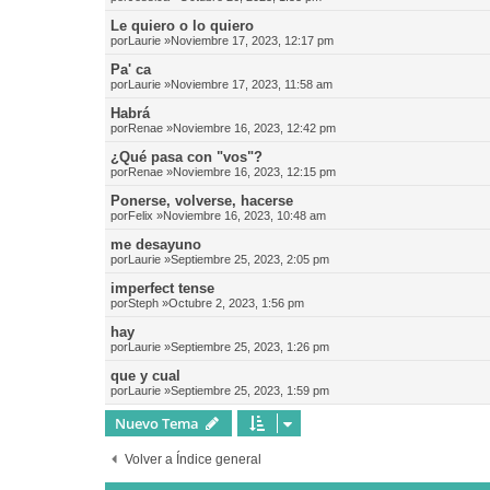
Le quiero o lo quiero
por
Laurie
»Noviembre 17, 2023, 12:17 pm
Pa' ca
por
Laurie
»Noviembre 17, 2023, 11:58 am
Habrá
por
Renae
»Noviembre 16, 2023, 12:42 pm
¿Qué pasa con "vos"?
por
Renae
»Noviembre 16, 2023, 12:15 pm
Ponerse, volverse, hacerse
por
Felix
»Noviembre 16, 2023, 10:48 am
me desayuno
por
Laurie
»Septiembre 25, 2023, 2:05 pm
imperfect tense
por
Steph
»Octubre 2, 2023, 1:56 pm
hay
por
Laurie
»Septiembre 25, 2023, 1:26 pm
que y cual
por
Laurie
»Septiembre 25, 2023, 1:59 pm
Nuevo Tema
Volver a Índice general