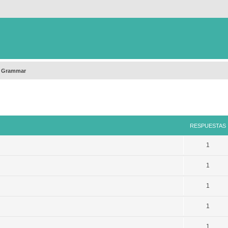
h Grammar
queda avanzada
RESPUESTAS
1
1
1
1
1