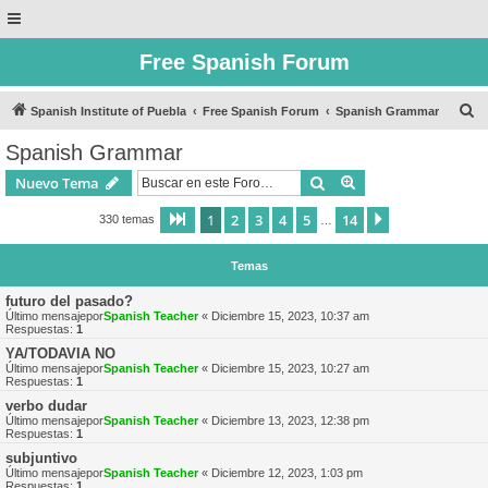
Free Spanish Forum
B
Spanish Institute of Puebla
Free Spanish Forum
Spanish Grammar
u
Spanish Grammar
s
Buscar
Búsqueda avanzad
Nuevo Tema
c
a
1
2
3
4
5
14
Página
1
de
14
Siguiente
330 temas
…
r
Temas
futuro del pasado?
Último mensajepor
Spanish Teacher
«
Diciembre 15, 2023, 10:37 am
Respuestas:
1
YA/TODAVIA NO
Último mensajepor
Spanish Teacher
«
Diciembre 15, 2023, 10:27 am
Respuestas:
1
verbo dudar
Último mensajepor
Spanish Teacher
«
Diciembre 13, 2023, 12:38 pm
Respuestas:
1
subjuntivo
Último mensajepor
Spanish Teacher
«
Diciembre 12, 2023, 1:03 pm
Respuestas:
1