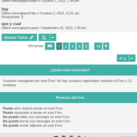
Último mensajepor
Steph
«
Octubre 2, 2023, 1:56 pm
hay
Último mensajepor
Felix
«
Octubre 2, 2023, 11:01 am
Respuestas:
1
que y cual
Último mensajepor
Laurie
«
Septiembre 25, 2023, 1:59 pm
Nuevo Tema
1
2
3
4
5
14
Página
1
de
14
Siguiente
330 temas
…
Ir a
¿Quién está conectado?
Usuarios navegando por este Foro: No hay usuarios registrados visitando el Foro y 12
invitados
Permisos del foro
Puede
abrir nuevos temas en este Foro
Puede
responder a temas en este Foro
No puede
editar sus mensajes en este Foro
No puede
borrar sus mensajes en este Foro
No puede
enviar adjuntos en este Foro