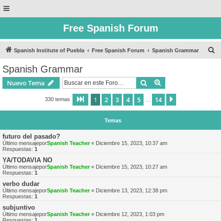
Free Spanish Forum
B
Spanish Institute of Puebla
Free Spanish Forum
Spanish Grammar
u
Spanish Grammar
s
Buscar
Búsqueda avanzad
Nuevo Tema
c
a
1
2
3
4
5
14
Página
1
de
14
Siguiente
330 temas
…
r
Temas
futuro del pasado?
Último mensajepor
Spanish Teacher
«
Diciembre 15, 2023, 10:37 am
Respuestas:
1
YA/TODAVIA NO
Último mensajepor
Spanish Teacher
«
Diciembre 15, 2023, 10:27 am
Respuestas:
1
verbo dudar
Último mensajepor
Spanish Teacher
«
Diciembre 13, 2023, 12:38 pm
Respuestas:
1
subjuntivo
Último mensajepor
Spanish Teacher
«
Diciembre 12, 2023, 1:03 pm
Respuestas:
1