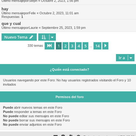
Último mensajepor
Steph
«
Octubre 2, 2023, 1:56 pm
hay
Último mensajepor
Felix
«
Octubre 2, 2023, 11:01 am
Respuestas:
1
que y cual
Último mensajepor
Laurie
«
Septiembre 25, 2023, 1:59 pm
Nuevo Tema
1
2
3
4
5
14
Página
1
de
14
Siguiente
330 temas
…
Ir a
¿Quién está conectado?
Usuarios navegando por este Foro: No hay usuarios registrados visitando el Foro y 10
invitados
Permisos del foro
Puede
abrir nuevos temas en este Foro
Puede
responder a temas en este Foro
No puede
editar sus mensajes en este Foro
No puede
borrar sus mensajes en este Foro
No puede
enviar adjuntos en este Foro