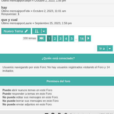
Último mensajepor
Steph
«
Octubre 2, 2023, 1:56 pm
hay
Último mensajepor
Felix
«
Octubre 2, 2023, 11:01 am
Respuestas:
1
que y cual
Último mensajepor
Laurie
«
Septiembre 25, 2023, 1:59 pm
Nuevo Tema
1
2
3
4
5
14
Página
1
de
14
Siguiente
330 temas
…
Ir a
¿Quién está conectado?
Usuarios navegando por este Foro: No hay usuarios registrados visitando el Foro y 14
invitados
Permisos del foro
Puede
abrir nuevos temas en este Foro
Puede
responder a temas en este Foro
No puede
editar sus mensajes en este Foro
No puede
borrar sus mensajes en este Foro
No puede
enviar adjuntos en este Foro