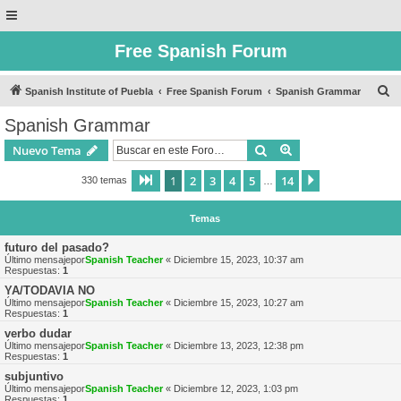
Free Spanish Forum
B
Spanish Institute of Puebla
Free Spanish Forum
Spanish Grammar
u
Spanish Grammar
s
Buscar
Búsqueda avanzad
Nuevo Tema
c
a
1
2
3
4
5
14
Página
1
de
14
Siguiente
330 temas
…
r
Temas
futuro del pasado?
Último mensajepor
Spanish Teacher
«
Diciembre 15, 2023, 10:37 am
Respuestas:
1
YA/TODAVIA NO
Último mensajepor
Spanish Teacher
«
Diciembre 15, 2023, 10:27 am
Respuestas:
1
verbo dudar
Último mensajepor
Spanish Teacher
«
Diciembre 13, 2023, 12:38 pm
Respuestas:
1
subjuntivo
Último mensajepor
Spanish Teacher
«
Diciembre 12, 2023, 1:03 pm
Respuestas:
1