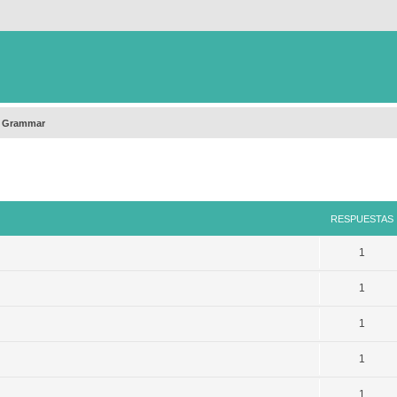
h Grammar
queda avanzada
RESPUESTAS
1
1
1
1
1