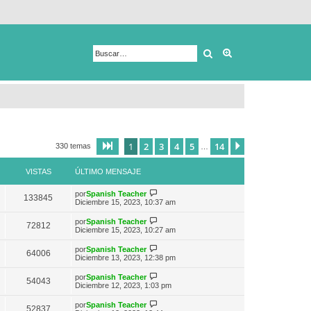
Buscar
Búsqueda avanza
1
2
3
4
5
14
Página
1
de
14
Siguiente
330 temas
…
VISTAS
ÚLTIMO MENSAJE
V
por
Spanish Teacher
133845
e
Diciembre 15, 2023, 10:37 am
r
ú
V
por
Spanish Teacher
72812
l
e
Diciembre 15, 2023, 10:27 am
t
r
i
ú
V
por
Spanish Teacher
m
64006
l
e
Diciembre 13, 2023, 12:38 pm
o
t
r
m
i
ú
e
V
por
Spanish Teacher
m
54043
l
n
e
Diciembre 12, 2023, 1:03 pm
o
t
s
r
m
i
a
ú
e
V
por
Spanish Teacher
m
52837
j
l