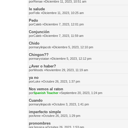
por
Renae
»Diciembre 11, 2023, 10:51 am
le salude
por
Felix
»Diciembre 11, 2023, 10:25 am
Pedo
por
Caleb
»Diciembre 7, 2023, 12:01 pm
Conjunción
por
Caleb
»Diciembre 7, 2023, 11:59 am
Chido
por
marylinjacob
»Diciembre 5, 2023, 12:10 pm
Chingon??
por
marystatan
»Diciembre 5, 2023, 12:12 pm
¿Aver o haber?
por
Woods
»Noviembre 29, 2023, 11:19 am
ya no
por
Luke
»Octubre 26, 2023, 1:37 pm
Nos vemos al raton
por
Spanish Teacher
»Septiembre 20, 2023, 1:24 pm
Cuando
por
marylinjacob
»Octubre 3, 2023, 1:41 pm
imperfecto simple
por
Anne
»Octubre 26, 2023, 1:29 pm
pronombres
por
Jessica
»Octubre 26, 2023, 1:53 pm