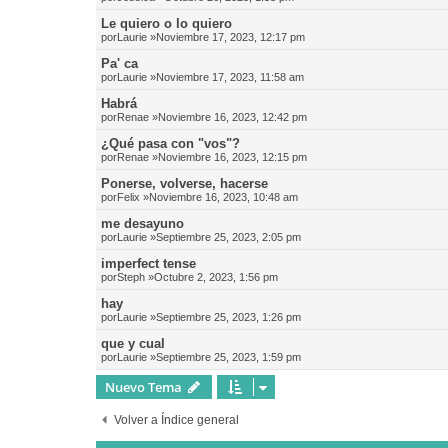
Le quiero o lo quiero
por
Laurie
»Noviembre 17, 2023, 12:17 pm
Pa' ca
por
Laurie
»Noviembre 17, 2023, 11:58 am
Habrá
por
Renae
»Noviembre 16, 2023, 12:42 pm
¿Qué pasa con "vos"?
por
Renae
»Noviembre 16, 2023, 12:15 pm
Ponerse, volverse, hacerse
por
Felix
»Noviembre 16, 2023, 10:48 am
me desayuno
por
Laurie
»Septiembre 25, 2023, 2:05 pm
imperfect tense
por
Steph
»Octubre 2, 2023, 1:56 pm
hay
por
Laurie
»Septiembre 25, 2023, 1:26 pm
que y cual
por
Laurie
»Septiembre 25, 2023, 1:59 pm
Nuevo Tema
Volver a Índice general