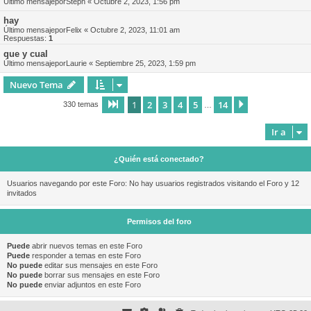
Último mensajepor
Steph
«
Octubre 2, 2023, 1:56 pm
hay
Último mensajepor
Felix
«
Octubre 2, 2023, 11:01 am
Respuestas:
1
que y cual
Último mensajepor
Laurie
«
Septiembre 25, 2023, 1:59 pm
Nuevo Tema
1
2
3
4
5
14
Página
1
de
14
Siguiente
330 temas
…
Ir a
¿Quién está conectado?
Usuarios navegando por este Foro: No hay usuarios registrados visitando el Foro y 12
invitados
Permisos del foro
Puede
abrir nuevos temas en este Foro
Puede
responder a temas en este Foro
No puede
editar sus mensajes en este Foro
No puede
borrar sus mensajes en este Foro
No puede
enviar adjuntos en este Foro