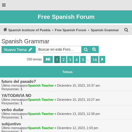
Free Spanish Forum
B
Spanish Institute of Puebla
Free Spanish Forum
Spanish Grammar
u
Spanish Grammar
s
Buscar
Búsqueda avanzad
Nuevo Tema
c
a
1
2
3
4
5
14
Página
1
de
14
Siguiente
330 temas
…
r
Temas
futuro del pasado?
Último mensajepor
Spanish Teacher
«
Diciembre 15, 2023, 10:37 am
Respuestas:
1
YA/TODAVIA NO
Último mensajepor
Spanish Teacher
«
Diciembre 15, 2023, 10:27 am
Respuestas:
1
verbo dudar
Último mensajepor
Spanish Teacher
«
Diciembre 13, 2023, 12:38 pm
Respuestas:
1
subjuntivo
Último mensajepor
Spanish Teacher
«
Diciembre 12, 2023, 1:03 pm
Respuestas:
1