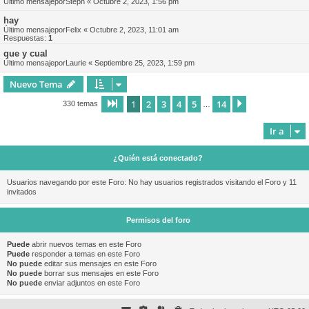
Último mensajepor
Steph
«
Octubre 2, 2023, 1:56 pm
hay
Último mensajepor
Felix
«
Octubre 2, 2023, 11:01 am
Respuestas:
1
que y cual
Último mensajepor
Laurie
«
Septiembre 25, 2023, 1:59 pm
Nuevo Tema
1
2
3
4
5
14
Página
1
de
14
Siguiente
330 temas
…
Ir a
¿Quién está conectado?
Usuarios navegando por este Foro: No hay usuarios registrados visitando el Foro y 11
invitados
Permisos del foro
Puede
abrir nuevos temas en este Foro
Puede
responder a temas en este Foro
No puede
editar sus mensajes en este Foro
No puede
borrar sus mensajes en este Foro
No puede
enviar adjuntos en este Foro