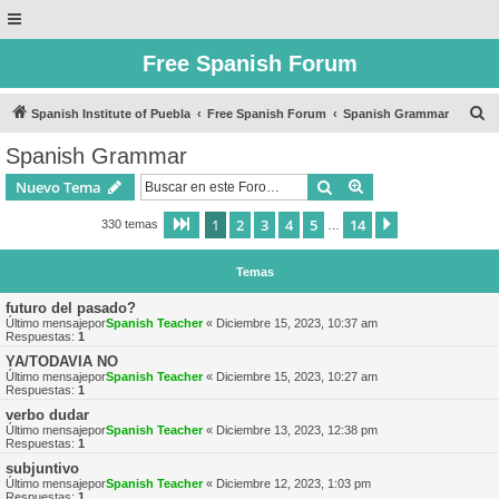
Free Spanish Forum
B
Spanish Institute of Puebla
Free Spanish Forum
Spanish Grammar
u
Spanish Grammar
s
Buscar
Búsqueda avanzad
Nuevo Tema
c
a
1
2
3
4
5
14
Página
1
de
14
Siguiente
330 temas
…
r
Temas
futuro del pasado?
Último mensajepor
Spanish Teacher
«
Diciembre 15, 2023, 10:37 am
Respuestas:
1
YA/TODAVIA NO
Último mensajepor
Spanish Teacher
«
Diciembre 15, 2023, 10:27 am
Respuestas:
1
verbo dudar
Último mensajepor
Spanish Teacher
«
Diciembre 13, 2023, 12:38 pm
Respuestas:
1
subjuntivo
Último mensajepor
Spanish Teacher
«
Diciembre 12, 2023, 1:03 pm
Respuestas:
1