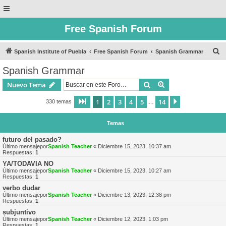
Free Spanish Forum
B
Spanish Institute of Puebla
Free Spanish Forum
Spanish Grammar
u
Spanish Grammar
s
Buscar
Búsqueda avanzad
Nuevo Tema
c
a
1
2
3
4
5
14
Página
1
de
14
Siguiente
330 temas
…
r
Temas
futuro del pasado?
Último mensajepor
Spanish Teacher
«
Diciembre 15, 2023, 10:37 am
Respuestas:
1
YA/TODAVIA NO
Último mensajepor
Spanish Teacher
«
Diciembre 15, 2023, 10:27 am
Respuestas:
1
verbo dudar
Último mensajepor
Spanish Teacher
«
Diciembre 13, 2023, 12:38 pm
Respuestas:
1
subjuntivo
Último mensajepor
Spanish Teacher
«
Diciembre 12, 2023, 1:03 pm
Respuestas:
1