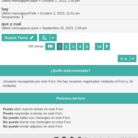
Último mensajepor
Steph
«
Octubre 2, 2023, 1:56 pm
hay
Último mensajepor
Felix
«
Octubre 2, 2023, 11:01 am
Respuestas:
1
que y cual
Último mensajepor
Laurie
«
Septiembre 25, 2023, 1:59 pm
Nuevo Tema
1
2
3
4
5
14
Página
1
de
14
Siguiente
330 temas
…
Ir a
¿Quién está conectado?
Usuarios navegando por este Foro: No hay usuarios registrados visitando el Foro y 16
invitados
Permisos del foro
Puede
abrir nuevos temas en este Foro
Puede
responder a temas en este Foro
No puede
editar sus mensajes en este Foro
No puede
borrar sus mensajes en este Foro
No puede
enviar adjuntos en este Foro