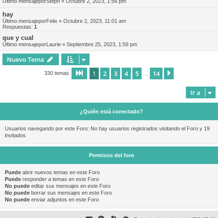
Último mensajepor
Steph
«
Octubre 2, 2023, 1:56 pm
hay
Último mensajepor
Felix
«
Octubre 2, 2023, 11:01 am
Respuestas:
1
que y cual
Último mensajepor
Laurie
«
Septiembre 25, 2023, 1:59 pm
Nuevo Tema
1
2
3
4
5
14
Página
1
de
14
Siguiente
330 temas
…
Ir a
¿Quién está conectado?
Usuarios navegando por este Foro: No hay usuarios registrados visitando el Foro y 19
invitados
Permisos del foro
Puede
abrir nuevos temas en este Foro
Puede
responder a temas en este Foro
No puede
editar sus mensajes en este Foro
No puede
borrar sus mensajes en este Foro
No puede
enviar adjuntos en este Foro