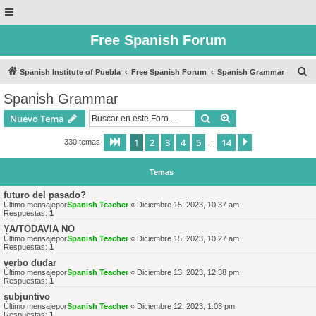
Free Spanish Forum
B
Spanish Institute of Puebla
Free Spanish Forum
Spanish Grammar
u
Spanish Grammar
s
Buscar
Búsqueda avanzad
Nuevo Tema
c
a
1
2
3
4
5
14
Página
1
de
14
Siguiente
330 temas
…
r
Temas
futuro del pasado?
Último mensajepor
Spanish Teacher
«
Diciembre 15, 2023, 10:37 am
Respuestas:
1
YA/TODAVIA NO
Último mensajepor
Spanish Teacher
«
Diciembre 15, 2023, 10:27 am
Respuestas:
1
verbo dudar
Último mensajepor
Spanish Teacher
«
Diciembre 13, 2023, 12:38 pm
Respuestas:
1
subjuntivo
Último mensajepor
Spanish Teacher
«
Diciembre 12, 2023, 1:03 pm
Respuestas:
1