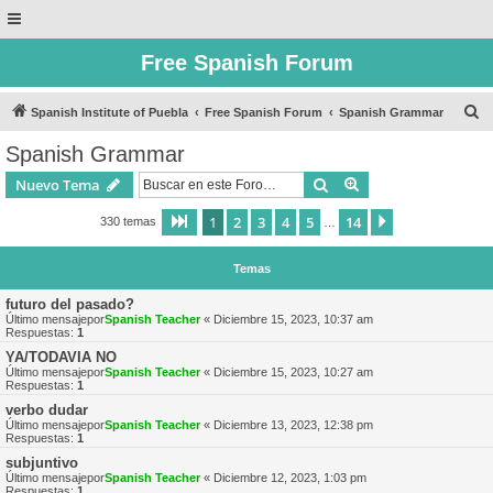
Free Spanish Forum
B
Spanish Institute of Puebla
Free Spanish Forum
Spanish Grammar
u
Spanish Grammar
s
Buscar
Búsqueda avanzad
Nuevo Tema
c
a
1
2
3
4
5
14
Página
1
de
14
Siguiente
330 temas
…
r
Temas
futuro del pasado?
Último mensajepor
Spanish Teacher
«
Diciembre 15, 2023, 10:37 am
Respuestas:
1
YA/TODAVIA NO
Último mensajepor
Spanish Teacher
«
Diciembre 15, 2023, 10:27 am
Respuestas:
1
verbo dudar
Último mensajepor
Spanish Teacher
«
Diciembre 13, 2023, 12:38 pm
Respuestas:
1
subjuntivo
Último mensajepor
Spanish Teacher
«
Diciembre 12, 2023, 1:03 pm
Respuestas:
1