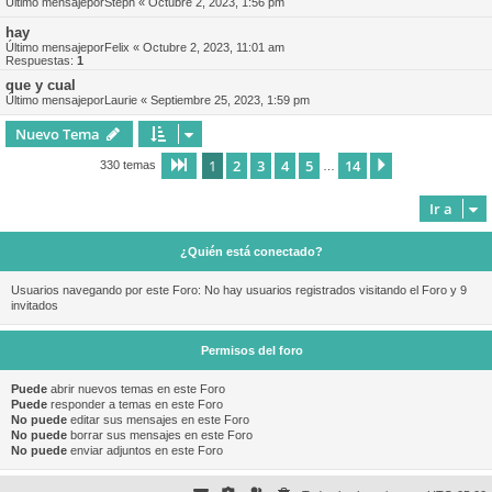
Último mensajepor
Steph
«
Octubre 2, 2023, 1:56 pm
hay
Último mensajepor
Felix
«
Octubre 2, 2023, 11:01 am
Respuestas:
1
que y cual
Último mensajepor
Laurie
«
Septiembre 25, 2023, 1:59 pm
Nuevo Tema
1
2
3
4
5
14
Página
1
de
14
Siguiente
330 temas
…
Ir a
¿Quién está conectado?
Usuarios navegando por este Foro: No hay usuarios registrados visitando el Foro y 9
invitados
Permisos del foro
Puede
abrir nuevos temas en este Foro
Puede
responder a temas en este Foro
No puede
editar sus mensajes en este Foro
No puede
borrar sus mensajes en este Foro
No puede
enviar adjuntos en este Foro