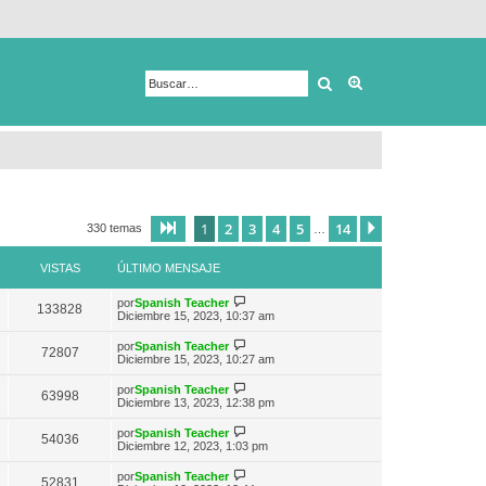
Buscar
Búsqueda avanza
1
2
3
4
5
14
Página
1
de
14
Siguiente
330 temas
…
VISTAS
ÚLTIMO MENSAJE
V
por
Spanish Teacher
133828
e
Diciembre 15, 2023, 10:37 am
r
ú
V
por
Spanish Teacher
72807
l
e
Diciembre 15, 2023, 10:27 am
t
r
i
ú
V
por
Spanish Teacher
m
63998
l
e
Diciembre 13, 2023, 12:38 pm
o
t
r
m
i
ú
e
V
por
Spanish Teacher
m
54036
l
n
e
Diciembre 12, 2023, 1:03 pm
o
t
s
r
m
i
a
ú
e
V
por
Spanish Teacher
m
52831
j
l