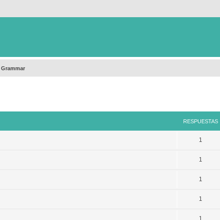
h Grammar
queda avanzada
RESPUESTAS
1
1
1
1
1