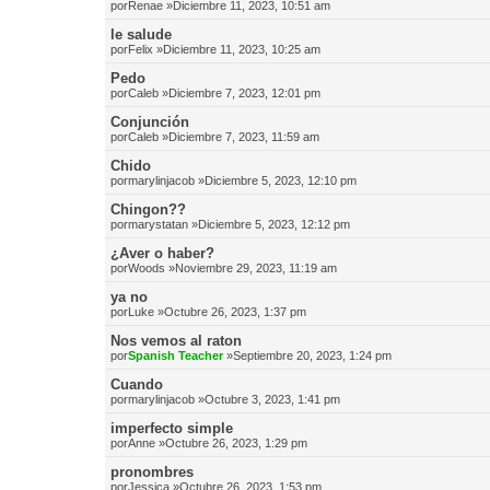
por
Renae
»Diciembre 11, 2023, 10:51 am
le salude
por
Felix
»Diciembre 11, 2023, 10:25 am
Pedo
por
Caleb
»Diciembre 7, 2023, 12:01 pm
Conjunción
por
Caleb
»Diciembre 7, 2023, 11:59 am
Chido
por
marylinjacob
»Diciembre 5, 2023, 12:10 pm
Chingon??
por
marystatan
»Diciembre 5, 2023, 12:12 pm
¿Aver o haber?
por
Woods
»Noviembre 29, 2023, 11:19 am
ya no
por
Luke
»Octubre 26, 2023, 1:37 pm
Nos vemos al raton
por
Spanish Teacher
»Septiembre 20, 2023, 1:24 pm
Cuando
por
marylinjacob
»Octubre 3, 2023, 1:41 pm
imperfecto simple
por
Anne
»Octubre 26, 2023, 1:29 pm
pronombres
por
Jessica
»Octubre 26, 2023, 1:53 pm