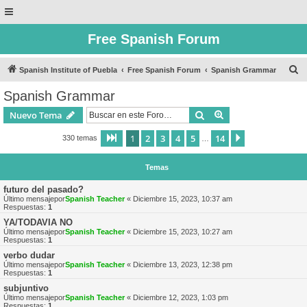
Free Spanish Forum
B
Spanish Institute of Puebla
Free Spanish Forum
Spanish Grammar
u
Spanish Grammar
s
Buscar
Búsqueda avanzad
Nuevo Tema
c
a
1
2
3
4
5
14
Página
1
de
14
Siguiente
330 temas
…
r
Temas
futuro del pasado?
Último mensajepor
Spanish Teacher
«
Diciembre 15, 2023, 10:37 am
Respuestas:
1
YA/TODAVIA NO
Último mensajepor
Spanish Teacher
«
Diciembre 15, 2023, 10:27 am
Respuestas:
1
verbo dudar
Último mensajepor
Spanish Teacher
«
Diciembre 13, 2023, 12:38 pm
Respuestas:
1
subjuntivo
Último mensajepor
Spanish Teacher
«
Diciembre 12, 2023, 1:03 pm
Respuestas:
1