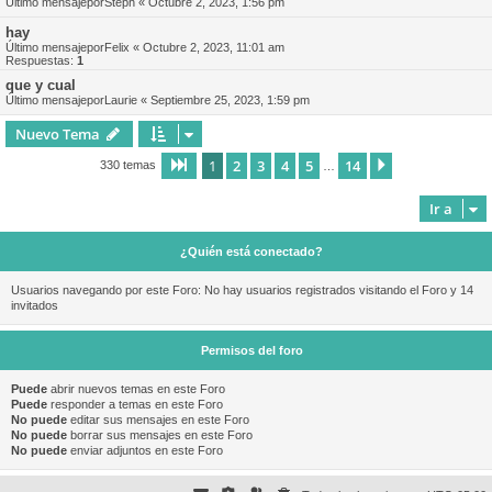
Último mensajepor
Steph
«
Octubre 2, 2023, 1:56 pm
hay
Último mensajepor
Felix
«
Octubre 2, 2023, 11:01 am
Respuestas:
1
que y cual
Último mensajepor
Laurie
«
Septiembre 25, 2023, 1:59 pm
Nuevo Tema
1
2
3
4
5
14
Página
1
de
14
Siguiente
330 temas
…
Ir a
¿Quién está conectado?
Usuarios navegando por este Foro: No hay usuarios registrados visitando el Foro y 14
invitados
Permisos del foro
Puede
abrir nuevos temas en este Foro
Puede
responder a temas en este Foro
No puede
editar sus mensajes en este Foro
No puede
borrar sus mensajes en este Foro
No puede
enviar adjuntos en este Foro