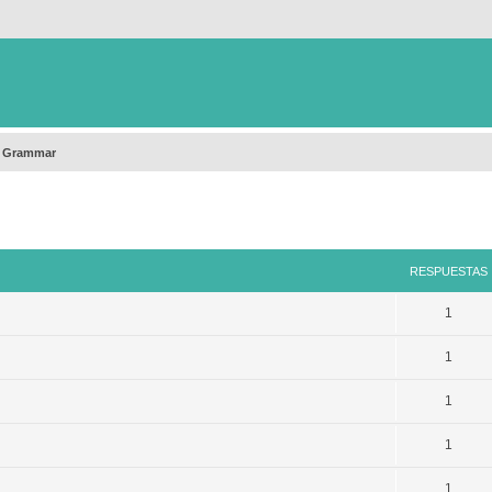
h Grammar
queda avanzada
RESPUESTAS
1
1
1
1
1