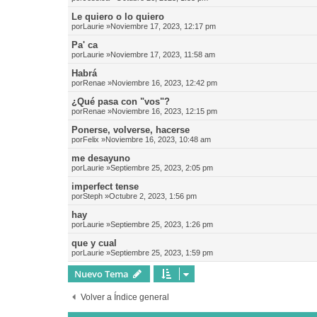
Le quiero o lo quiero
por
Laurie
»Noviembre 17, 2023, 12:17 pm
Pa' ca
por
Laurie
»Noviembre 17, 2023, 11:58 am
Habrá
por
Renae
»Noviembre 16, 2023, 12:42 pm
¿Qué pasa con "vos"?
por
Renae
»Noviembre 16, 2023, 12:15 pm
Ponerse, volverse, hacerse
por
Felix
»Noviembre 16, 2023, 10:48 am
me desayuno
por
Laurie
»Septiembre 25, 2023, 2:05 pm
imperfect tense
por
Steph
»Octubre 2, 2023, 1:56 pm
hay
por
Laurie
»Septiembre 25, 2023, 1:26 pm
que y cual
por
Laurie
»Septiembre 25, 2023, 1:59 pm
Nuevo Tema
Volver a Índice general