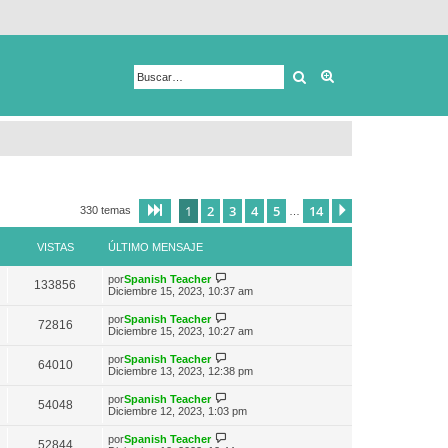
Buscar
Búsqueda avanza
1
2
3
4
5
14
Página
1
de
14
Siguiente
330 temas
…
VISTAS
ÚLTIMO MENSAJE
V
por
Spanish Teacher
133856
e
Diciembre 15, 2023, 10:37 am
r
ú
V
por
Spanish Teacher
72816
l
e
Diciembre 15, 2023, 10:27 am
t
r
i
ú
V
por
Spanish Teacher
m
64010
l
e
Diciembre 13, 2023, 12:38 pm
o
t
r
m
i
ú
e
V
por
Spanish Teacher
m
54048
l
n
e
Diciembre 12, 2023, 1:03 pm
o
t
s
r
m
i
a
ú
e
V
por
Spanish Teacher
m
52844
j
l