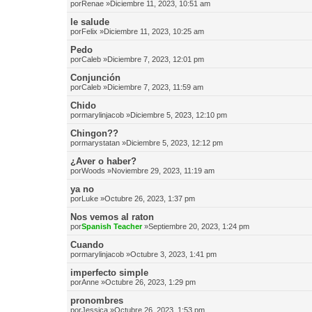
por
Renae
»Diciembre 11, 2023, 10:51 am
le salude
por
Felix
»Diciembre 11, 2023, 10:25 am
Pedo
por
Caleb
»Diciembre 7, 2023, 12:01 pm
Conjunción
por
Caleb
»Diciembre 7, 2023, 11:59 am
Chido
por
marylinjacob
»Diciembre 5, 2023, 12:10 pm
Chingon??
por
marystatan
»Diciembre 5, 2023, 12:12 pm
¿Aver o haber?
por
Woods
»Noviembre 29, 2023, 11:19 am
ya no
por
Luke
»Octubre 26, 2023, 1:37 pm
Nos vemos al raton
por
Spanish Teacher
»Septiembre 20, 2023, 1:24 pm
Cuando
por
marylinjacob
»Octubre 3, 2023, 1:41 pm
imperfecto simple
por
Anne
»Octubre 26, 2023, 1:29 pm
pronombres
por
Jessica
»Octubre 26, 2023, 1:53 pm