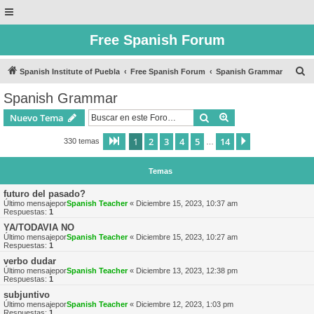
Free Spanish Forum
B
Spanish Institute of Puebla
Free Spanish Forum
Spanish Grammar
u
Spanish Grammar
s
Buscar
Búsqueda avanzad
Nuevo Tema
c
a
1
2
3
4
5
14
Página
1
de
14
Siguiente
330 temas
…
r
Temas
futuro del pasado?
Último mensajepor
Spanish Teacher
«
Diciembre 15, 2023, 10:37 am
Respuestas:
1
YA/TODAVIA NO
Último mensajepor
Spanish Teacher
«
Diciembre 15, 2023, 10:27 am
Respuestas:
1
verbo dudar
Último mensajepor
Spanish Teacher
«
Diciembre 13, 2023, 12:38 pm
Respuestas:
1
subjuntivo
Último mensajepor
Spanish Teacher
«
Diciembre 12, 2023, 1:03 pm
Respuestas:
1