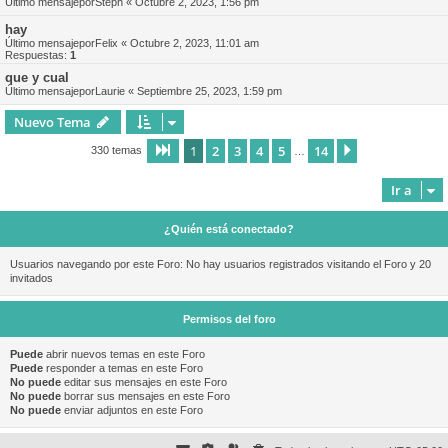
Último mensajepor
Steph
«
Octubre 2, 2023, 1:56 pm
hay
Último mensajepor
Felix
«
Octubre 2, 2023, 11:01 am
Respuestas:
1
que y cual
Último mensajepor
Laurie
«
Septiembre 25, 2023, 1:59 pm
Nuevo Tema
1
2
3
4
5
14
Página
1
de
14
Siguiente
330 temas
…
Ir a
¿Quién está conectado?
Usuarios navegando por este Foro: No hay usuarios registrados visitando el Foro y 20
invitados
Permisos del foro
Puede
abrir nuevos temas en este Foro
Puede
responder a temas en este Foro
No puede
editar sus mensajes en este Foro
No puede
borrar sus mensajes en este Foro
No puede
enviar adjuntos en este Foro