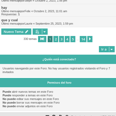
Último mensajepor
Steph
«
Octubre 2, 2023, 1:56 pm
hay
Último mensajepor
Felix
«
Octubre 2, 2023, 11:01 am
Respuestas:
1
que y cual
Último mensajepor
Laurie
«
Septiembre 25, 2023, 1:59 pm
Nuevo Tema
1
2
3
4
5
14
Página
1
de
14
Siguiente
330 temas
…
Ir a
¿Quién está conectado?
Usuarios navegando por este Foro: No hay usuarios registrados visitando el Foro y 7
invitados
Permisos del foro
Puede
abrir nuevos temas en este Foro
Puede
responder a temas en este Foro
No puede
editar sus mensajes en este Foro
No puede
borrar sus mensajes en este Foro
No puede
enviar adjuntos en este Foro