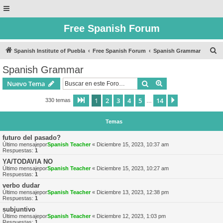
Free Spanish Forum
B
Spanish Institute of Puebla
Free Spanish Forum
Spanish Grammar
u
Spanish Grammar
s
Buscar
Búsqueda avanzad
Nuevo Tema
c
a
1
2
3
4
5
14
Página
1
de
14
Siguiente
330 temas
…
r
Temas
futuro del pasado?
Último mensajepor
Spanish Teacher
«
Diciembre 15, 2023, 10:37 am
Respuestas:
1
YA/TODAVIA NO
Último mensajepor
Spanish Teacher
«
Diciembre 15, 2023, 10:27 am
Respuestas:
1
verbo dudar
Último mensajepor
Spanish Teacher
«
Diciembre 13, 2023, 12:38 pm
Respuestas:
1
subjuntivo
Último mensajepor
Spanish Teacher
«
Diciembre 12, 2023, 1:03 pm
Respuestas:
1