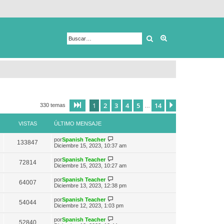
Buscar
Búsqueda avanza
1
2
3
4
5
14
Página
1
de
14
Siguiente
330 temas
…
VISTAS
ÚLTIMO MENSAJE
V
por
Spanish Teacher
133847
e
Diciembre 15, 2023, 10:37 am
r
ú
V
por
Spanish Teacher
72814
l
e
Diciembre 15, 2023, 10:27 am
t
r
i
ú
V
por
Spanish Teacher
m
64007
l
e
Diciembre 13, 2023, 12:38 pm
o
t
r
m
i
ú
e
V
por
Spanish Teacher
m
54044
l
n
e
Diciembre 12, 2023, 1:03 pm
o
t
s
r
m
i
a
ú
e
V
por
Spanish Teacher
m
52840
j
l