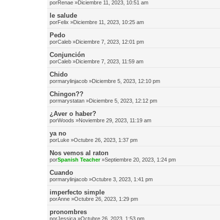
por
Renae
»Diciembre 11, 2023, 10:51 am
le salude
por
Felix
»Diciembre 11, 2023, 10:25 am
Pedo
por
Caleb
»Diciembre 7, 2023, 12:01 pm
Conjunción
por
Caleb
»Diciembre 7, 2023, 11:59 am
Chido
por
marylinjacob
»Diciembre 5, 2023, 12:10 pm
Chingon??
por
marystatan
»Diciembre 5, 2023, 12:12 pm
¿Aver o haber?
por
Woods
»Noviembre 29, 2023, 11:19 am
ya no
por
Luke
»Octubre 26, 2023, 1:37 pm
Nos vemos al raton
por
Spanish Teacher
»Septiembre 20, 2023, 1:24 pm
Cuando
por
marylinjacob
»Octubre 3, 2023, 1:41 pm
imperfecto simple
por
Anne
»Octubre 26, 2023, 1:29 pm
pronombres
por
Jessica
»Octubre 26, 2023, 1:53 pm