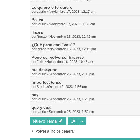
Le quiero o lo quiero
por
Laurie
»Noviembre 17, 2023, 12:17 pm
Pa' ca
por
Laurie
»Noviembre 17, 2023, 11:58 am
Habrá
por
Renae
»Noviembre 16, 2023, 12:42 pm
¿Qué pasa con "vos"?
por
Renae
»Noviembre 16, 2023, 12:15 pm
Ponerse, volverse, hacerse
por
Felix
»Noviembre 16, 2023, 10:48 am
me desayuno
por
Laurie
»Septiembre 25, 2023, 2:05 pm
imperfect tense
por
Steph
»Octubre 2, 2023, 1:56 pm
hay
por
Laurie
»Septiembre 25, 2023, 1:26 pm
que y cual
por
Laurie
»Septiembre 25, 2023, 1:59 pm
Nuevo Tema
Volver a Índice general