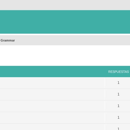
h Grammar
queda avanzada
RESPUESTAS
1
1
1
1
1