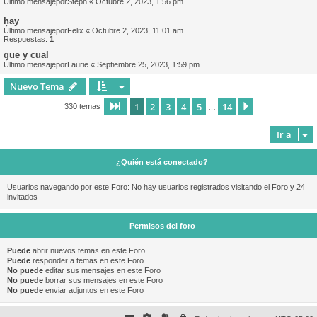
Último mensajepor
Steph
«
Octubre 2, 2023, 1:56 pm
hay
Último mensajepor
Felix
«
Octubre 2, 2023, 11:01 am
Respuestas:
1
que y cual
Último mensajepor
Laurie
«
Septiembre 25, 2023, 1:59 pm
Nuevo Tema
1
2
3
4
5
14
Página
1
de
14
Siguiente
330 temas
…
Ir a
¿Quién está conectado?
Usuarios navegando por este Foro: No hay usuarios registrados visitando el Foro y 24
invitados
Permisos del foro
Puede
abrir nuevos temas en este Foro
Puede
responder a temas en este Foro
No puede
editar sus mensajes en este Foro
No puede
borrar sus mensajes en este Foro
No puede
enviar adjuntos en este Foro