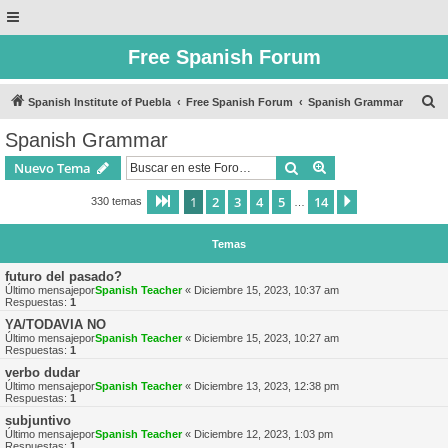
Free Spanish Forum
B
Spanish Institute of Puebla
Free Spanish Forum
Spanish Grammar
u
Spanish Grammar
s
Buscar
Búsqueda avanzad
Nuevo Tema
c
a
1
2
3
4
5
14
Página
1
de
14
Siguiente
330 temas
…
r
Temas
futuro del pasado?
Último mensajepor
Spanish Teacher
«
Diciembre 15, 2023, 10:37 am
Respuestas:
1
YA/TODAVIA NO
Último mensajepor
Spanish Teacher
«
Diciembre 15, 2023, 10:27 am
Respuestas:
1
verbo dudar
Último mensajepor
Spanish Teacher
«
Diciembre 13, 2023, 12:38 pm
Respuestas:
1
subjuntivo
Último mensajepor
Spanish Teacher
«
Diciembre 12, 2023, 1:03 pm
Respuestas:
1