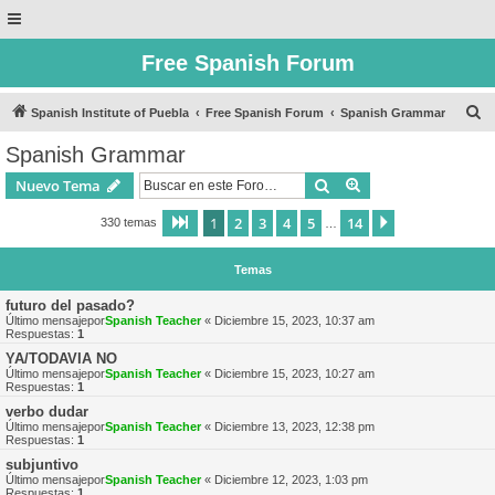
Free Spanish Forum
B
Spanish Institute of Puebla
Free Spanish Forum
Spanish Grammar
u
Spanish Grammar
s
Buscar
Búsqueda avanzad
Nuevo Tema
c
a
1
2
3
4
5
14
Página
1
de
14
Siguiente
330 temas
…
r
Temas
futuro del pasado?
Último mensajepor
Spanish Teacher
«
Diciembre 15, 2023, 10:37 am
Respuestas:
1
YA/TODAVIA NO
Último mensajepor
Spanish Teacher
«
Diciembre 15, 2023, 10:27 am
Respuestas:
1
verbo dudar
Último mensajepor
Spanish Teacher
«
Diciembre 13, 2023, 12:38 pm
Respuestas:
1
subjuntivo
Último mensajepor
Spanish Teacher
«
Diciembre 12, 2023, 1:03 pm
Respuestas:
1