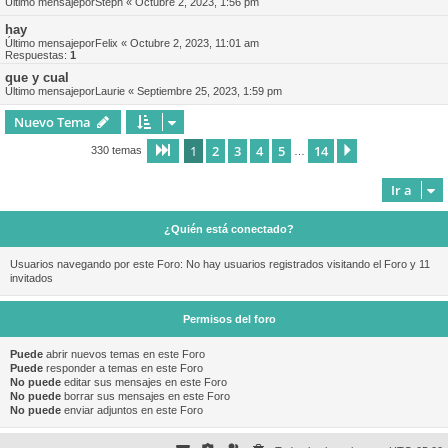
Último mensajepor
Steph
«
Octubre 2, 2023, 1:56 pm
hay
Último mensajepor
Felix
«
Octubre 2, 2023, 11:01 am
Respuestas:
1
que y cual
Último mensajepor
Laurie
«
Septiembre 25, 2023, 1:59 pm
Nuevo Tema
1
2
3
4
5
14
Página
1
de
14
Siguiente
330 temas
…
Ir a
¿Quién está conectado?
Usuarios navegando por este Foro: No hay usuarios registrados visitando el Foro y 11
invitados
Permisos del foro
Puede
abrir nuevos temas en este Foro
Puede
responder a temas en este Foro
No puede
editar sus mensajes en este Foro
No puede
borrar sus mensajes en este Foro
No puede
enviar adjuntos en este Foro