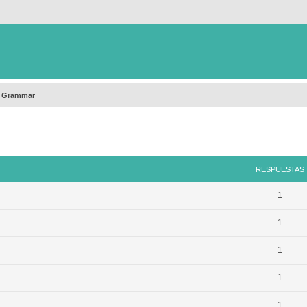
h Grammar
queda avanzada
RESPUESTAS
1
1
1
1
1