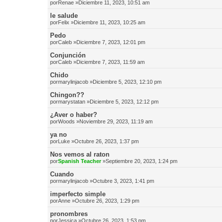
por
Renae
»Diciembre 11, 2023, 10:51 am
le salude
por
Felix
»Diciembre 11, 2023, 10:25 am
Pedo
por
Caleb
»Diciembre 7, 2023, 12:01 pm
Conjunción
por
Caleb
»Diciembre 7, 2023, 11:59 am
Chido
por
marylinjacob
»Diciembre 5, 2023, 12:10 pm
Chingon??
por
marystatan
»Diciembre 5, 2023, 12:12 pm
¿Aver o haber?
por
Woods
»Noviembre 29, 2023, 11:19 am
ya no
por
Luke
»Octubre 26, 2023, 1:37 pm
Nos vemos al raton
por
Spanish Teacher
»Septiembre 20, 2023, 1:24 pm
Cuando
por
marylinjacob
»Octubre 3, 2023, 1:41 pm
imperfecto simple
por
Anne
»Octubre 26, 2023, 1:29 pm
pronombres
por
Jessica
»Octubre 26, 2023, 1:53 pm