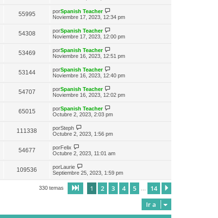
e
t
s
r
m
i
a
ú
e
V
por
Spanish Teacher
m
55995
j
l
n
e
Noviembre 17, 2023, 12:34 pm
o
e
t
s
r
m
i
a
ú
e
V
por
Spanish Teacher
m
54308
j
l
n
e
Noviembre 17, 2023, 12:00 pm
o
e
t
s
r
m
i
a
ú
e
V
por
Spanish Teacher
m
53469
j
l
n
e
Noviembre 16, 2023, 12:51 pm
o
e
t
s
r
m
i
a
ú
e
V
por
Spanish Teacher
m
53144
j
l
n
e
Noviembre 16, 2023, 12:40 pm
o
e
t
s
r
m
i
a
ú
e
V
por
Spanish Teacher
m
54707
j
l
n
e
Noviembre 16, 2023, 12:02 pm
o
e
t
s
r
m
i
a
ú
e
V
por
Spanish Teacher
m
65015
j
l
n
e
Octubre 2, 2023, 2:03 pm
o
e
t
s
r
m
i
a
ú
V
e
por
Steph
m
111338
j
l
e
n
Octubre 2, 2023, 1:56 pm
o
e
t
r
s
m
i
ú
a
V
e
por
Felix
m
54677
l
j
e
n
Octubre 2, 2023, 11:01 am
o
t
e
r
s
m
i
ú
a
V
e
por
Laurie
m
109536
l
j
e
n
Septiembre 25, 2023, 1:59 pm
o
t
e
r
s
m
i
ú
a
e
1
2
3
4
5
14
m
Página
1
de
14
Siguiente
330 temas
…
l
j
n
o
t
e
s
m
i
a
Ir a
e
m
j
n
o
e
s