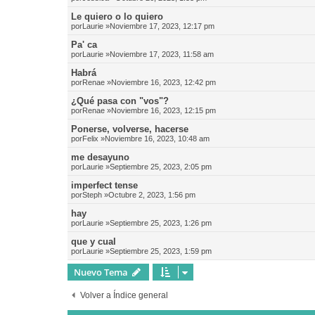
Le quiero o lo quiero
por
Laurie
»Noviembre 17, 2023, 12:17 pm
Pa' ca
por
Laurie
»Noviembre 17, 2023, 11:58 am
Habrá
por
Renae
»Noviembre 16, 2023, 12:42 pm
¿Qué pasa con "vos"?
por
Renae
»Noviembre 16, 2023, 12:15 pm
Ponerse, volverse, hacerse
por
Felix
»Noviembre 16, 2023, 10:48 am
me desayuno
por
Laurie
»Septiembre 25, 2023, 2:05 pm
imperfect tense
por
Steph
»Octubre 2, 2023, 1:56 pm
hay
por
Laurie
»Septiembre 25, 2023, 1:26 pm
que y cual
por
Laurie
»Septiembre 25, 2023, 1:59 pm
Nuevo Tema
Volver a Índice general