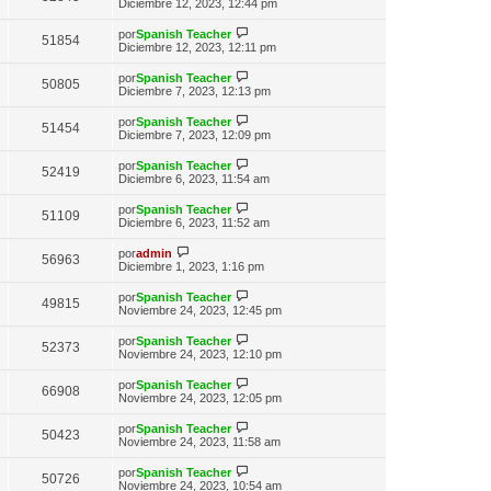
n
e
Diciembre 12, 2023, 12:44 pm
o
e
t
s
r
m
i
a
ú
e
V
por
Spanish Teacher
m
51854
j
l
n
e
Diciembre 12, 2023, 12:11 pm
o
e
t
s
r
m
i
a
ú
e
V
por
Spanish Teacher
m
50805
j
l
n
e
Diciembre 7, 2023, 12:13 pm
o
e
t
s
r
m
i
a
ú
e
V
por
Spanish Teacher
m
51454
j
l
n
e
Diciembre 7, 2023, 12:09 pm
o
e
t
s
r
m
i
a
ú
e
V
por
Spanish Teacher
m
52419
j
l
n
e
Diciembre 6, 2023, 11:54 am
o
e
t
s
r
m
i
a
ú
e
V
por
Spanish Teacher
m
51109
j
l
n
e
Diciembre 6, 2023, 11:52 am
o
e
t
s
r
m
i
a
ú
V
e
por
admin
m
56963
j
l
e
n
Diciembre 1, 2023, 1:16 pm
o
e
t
r
s
m
i
ú
a
e
V
por
Spanish Teacher
m
49815
l
j
n
e
Noviembre 24, 2023, 12:45 pm
o
t
e
s
r
m
i
a
ú
e
V
por
Spanish Teacher
m
52373
j
l
n
e
Noviembre 24, 2023, 12:10 pm
o
e
t
s
r
m
i
a
ú
e
V
por
Spanish Teacher
m
66908
j
l
n
e
Noviembre 24, 2023, 12:05 pm
o
e
t
s
r
m
i
a
ú
e
V
por
Spanish Teacher
m
50423
j
l
n
e
Noviembre 24, 2023, 11:58 am
o
e
t
s
r
m
i
a
ú
e
V
por
Spanish Teacher
m
50726
j
l
n
e
Noviembre 24, 2023, 10:54 am
o