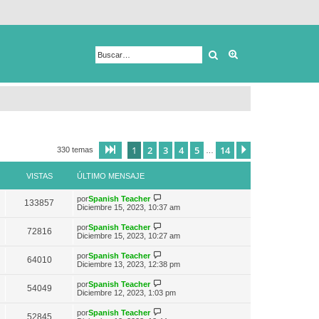
Buscar
Búsqueda avanza
1
2
3
4
5
14
Página
1
de
14
Siguiente
330 temas
…
VISTAS
ÚLTIMO MENSAJE
V
por
Spanish Teacher
133857
e
Diciembre 15, 2023, 10:37 am
r
ú
V
por
Spanish Teacher
72816
l
e
Diciembre 15, 2023, 10:27 am
t
r
i
ú
V
por
Spanish Teacher
m
64010
l
e
Diciembre 13, 2023, 12:38 pm
o
t
r
m
i
ú
e
V
por
Spanish Teacher
m
54049
l
n
e
Diciembre 12, 2023, 1:03 pm
o
t
s
r
m
i
a
ú
e
V
por
Spanish Teacher
m
52845
j
l