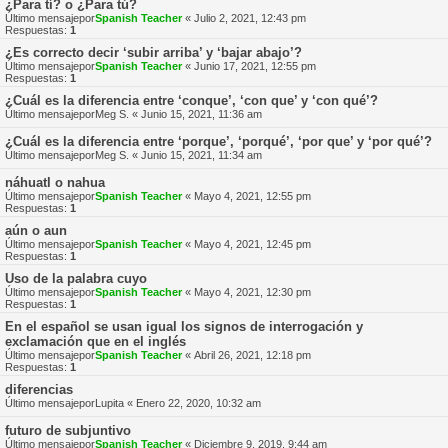
¿Para tí? o ¿Para tú?
Último mensajepor
Spanish Teacher
«
Julio 2, 2021, 12:43 pm
Respuestas:
1
¿Es correcto decir ‘subir arriba’ y ‘bajar abajo’?
Último mensajepor
Spanish Teacher
«
Junio 17, 2021, 12:55 pm
Respuestas:
1
¿Cuál es la diferencia entre ‘conque’, ‘con que’ y ‘con qué’?
Último mensajepor
Meg S.
«
Junio 15, 2021, 11:36 am
¿Cuál es la diferencia entre ‘porque’, ‘porqué’, ‘por que’ y ‘por qué’?
Último mensajepor
Meg S.
«
Junio 15, 2021, 11:34 am
náhuatl o nahua
Último mensajepor
Spanish Teacher
«
Mayo 4, 2021, 12:55 pm
Respuestas:
1
aún o aun
Último mensajepor
Spanish Teacher
«
Mayo 4, 2021, 12:45 pm
Respuestas:
1
Uso de la palabra cuyo
Último mensajepor
Spanish Teacher
«
Mayo 4, 2021, 12:30 pm
Respuestas:
1
En el español se usan igual los signos de interrogación y
exclamación que en el inglés
Último mensajepor
Spanish Teacher
«
Abril 26, 2021, 12:18 pm
Respuestas:
1
diferencias
Último mensajepor
Lupita
«
Enero 22, 2020, 10:32 am
futuro de subjuntivo
Último mensajepor
Spanish Teacher
«
Diciembre 9, 2019, 9:44 am