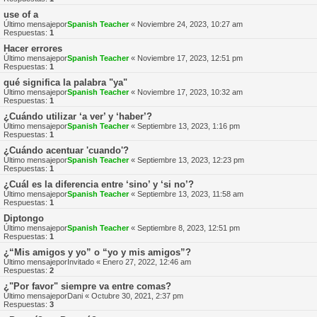
use of a
Último mensajepor
Spanish Teacher
«
Noviembre 24, 2023, 10:27 am
Respuestas:
1
Hacer errores
Último mensajepor
Spanish Teacher
«
Noviembre 17, 2023, 12:51 pm
Respuestas:
1
qué significa la palabra "ya"
Último mensajepor
Spanish Teacher
«
Noviembre 17, 2023, 10:32 am
Respuestas:
1
¿Cuándo utilizar ‘a ver’ y ‘haber’?
Último mensajepor
Spanish Teacher
«
Septiembre 13, 2023, 1:16 pm
Respuestas:
1
¿Cuándo acentuar 'cuando'?
Último mensajepor
Spanish Teacher
«
Septiembre 13, 2023, 12:23 pm
Respuestas:
1
¿Cuál es la diferencia entre ‘sino’ y ‘si no’?
Último mensajepor
Spanish Teacher
«
Septiembre 13, 2023, 11:58 am
Respuestas:
1
Diptongo
Último mensajepor
Spanish Teacher
«
Septiembre 8, 2023, 12:51 pm
Respuestas:
1
¿“Mis amigos y yo” o “yo y mis amigos”?
Último mensajepor
Invitado
«
Enero 27, 2022, 12:46 am
Respuestas:
2
¿"Por favor" siempre va entre comas?
Último mensajepor
Dani
«
Octubre 30, 2021, 2:37 pm
Respuestas:
3