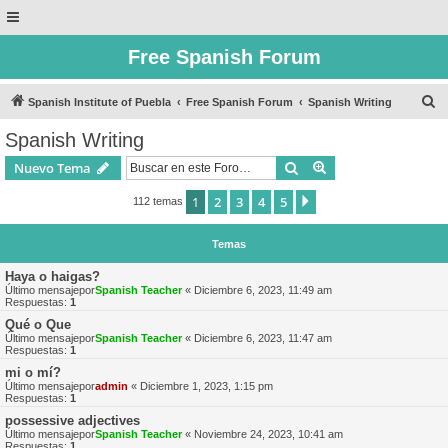
Free Spanish Forum
B
Spanish Institute of Puebla
Free Spanish Forum
Spanish Writing
u
Spanish Writing
s
Buscar
Búsqueda avanzad
Nuevo Tema
c
a
1
2
3
4
5
Siguiente
112 temas
r
Temas
Haya o haigas?
Último mensajepor
Spanish Teacher
«
Diciembre 6, 2023, 11:49 am
Respuestas:
1
Qué o Que
Último mensajepor
Spanish Teacher
«
Diciembre 6, 2023, 11:47 am
Respuestas:
1
mi o mí?
Último mensajepor
admin
«
Diciembre 1, 2023, 1:15 pm
Respuestas:
1
possessive adjectives
Último mensajepor
Spanish Teacher
«
Noviembre 24, 2023, 10:41 am
Respuestas:
1