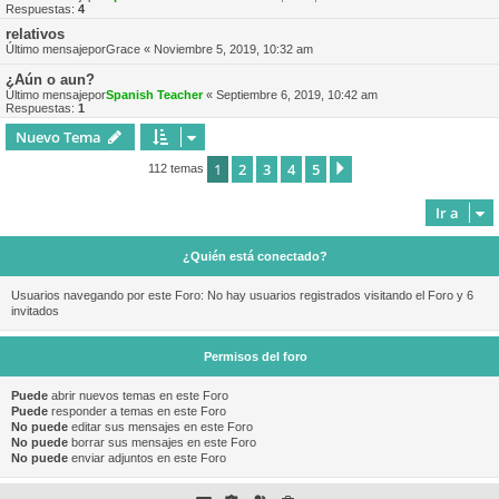
Respuestas:
4
relativos
Último mensajepor
Grace
«
Noviembre 5, 2019, 10:32 am
¿Aún o aun?
Último mensajepor
Spanish Teacher
«
Septiembre 6, 2019, 10:42 am
Respuestas:
1
Nuevo Tema
1
2
3
4
5
Siguiente
112 temas
Ir a
¿Quién está conectado?
Usuarios navegando por este Foro: No hay usuarios registrados visitando el Foro y 6
invitados
Permisos del foro
Puede
abrir nuevos temas en este Foro
Puede
responder a temas en este Foro
No puede
editar sus mensajes en este Foro
No puede
borrar sus mensajes en este Foro
No puede
enviar adjuntos en este Foro