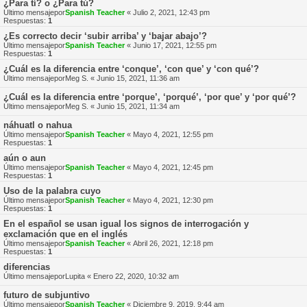
¿Para tí? o ¿Para tú?
Último mensajepor
Spanish Teacher
«
Julio 2, 2021, 12:43 pm
Respuestas:
1
¿Es correcto decir ‘subir arriba’ y ‘bajar abajo’?
Último mensajepor
Spanish Teacher
«
Junio 17, 2021, 12:55 pm
Respuestas:
1
¿Cuál es la diferencia entre ‘conque’, ‘con que’ y ‘con qué’?
Último mensajepor
Meg S.
«
Junio 15, 2021, 11:36 am
¿Cuál es la diferencia entre ‘porque’, ‘porqué’, ‘por que’ y ‘por qué’?
Último mensajepor
Meg S.
«
Junio 15, 2021, 11:34 am
náhuatl o nahua
Último mensajepor
Spanish Teacher
«
Mayo 4, 2021, 12:55 pm
Respuestas:
1
aún o aun
Último mensajepor
Spanish Teacher
«
Mayo 4, 2021, 12:45 pm
Respuestas:
1
Uso de la palabra cuyo
Último mensajepor
Spanish Teacher
«
Mayo 4, 2021, 12:30 pm
Respuestas:
1
En el español se usan igual los signos de interrogación y
exclamación que en el inglés
Último mensajepor
Spanish Teacher
«
Abril 26, 2021, 12:18 pm
Respuestas:
1
diferencias
Último mensajepor
Lupita
«
Enero 22, 2020, 10:32 am
futuro de subjuntivo
Último mensajepor
Spanish Teacher
«
Diciembre 9, 2019, 9:44 am