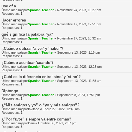
use of a
Último mensajepor
Spanish Teacher
«
Noviembre 24, 2023, 10:27 am
Respuestas:
1
Hacer errores
Último mensajepor
Spanish Teacher
«
Noviembre 17, 2023, 12:51 pm
Respuestas:
1
qué significa la palabra "ya"
Último mensajepor
Spanish Teacher
«
Noviembre 17, 2023, 10:32 am
Respuestas:
1
¿Cuándo utilizar ‘a ver’ y ‘haber’?
Último mensajepor
Spanish Teacher
«
Septiembre 13, 2023, 1:16 pm
Respuestas:
1
¿Cuándo acentuar 'cuando'?
Último mensajepor
Spanish Teacher
«
Septiembre 13, 2023, 12:23 pm
Respuestas:
1
¿Cuál es la diferencia entre ‘sino’ y ‘si no’?
Último mensajepor
Spanish Teacher
«
Septiembre 13, 2023, 11:58 am
Respuestas:
1
Diptongo
Último mensajepor
Spanish Teacher
«
Septiembre 8, 2023, 12:51 pm
Respuestas:
1
¿“Mis amigos y yo” o “yo y mis amigos”?
Último mensajepor
Invitado
«
Enero 27, 2022, 12:46 am
Respuestas:
2
¿"Por favor" siempre va entre comas?
Último mensajepor
Dani
«
Octubre 30, 2021, 2:37 pm
Respuestas:
3