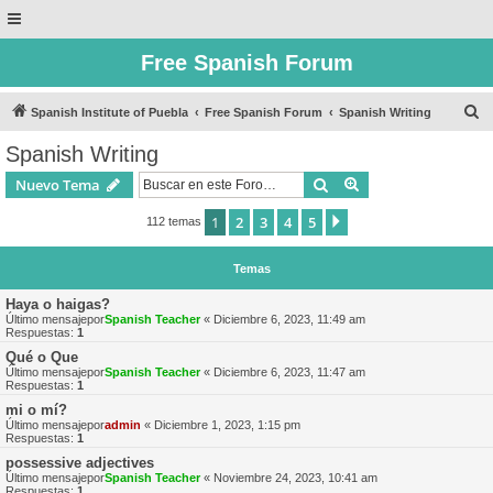
Free Spanish Forum
B
Spanish Institute of Puebla
Free Spanish Forum
Spanish Writing
u
Spanish Writing
s
Buscar
Búsqueda avanzad
Nuevo Tema
c
a
1
2
3
4
5
Siguiente
112 temas
r
Temas
Haya o haigas?
Último mensajepor
Spanish Teacher
«
Diciembre 6, 2023, 11:49 am
Respuestas:
1
Qué o Que
Último mensajepor
Spanish Teacher
«
Diciembre 6, 2023, 11:47 am
Respuestas:
1
mi o mí?
Último mensajepor
admin
«
Diciembre 1, 2023, 1:15 pm
Respuestas:
1
possessive adjectives
Último mensajepor
Spanish Teacher
«
Noviembre 24, 2023, 10:41 am
Respuestas:
1