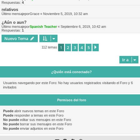
Respuestas:
4
relativos
Último mensajepor
Grace
«
Noviembre 5, 2019, 10:32 am
¿Aún o aun?
Último mensajepor
Spanish Teacher
«
Septiembre 6, 2019, 10:42 am
Respuestas:
1
Nuevo Tema
1
2
3
4
5
Siguiente
112 temas
Ir a
¿Quién está conectado?
Usuarios navegando por este Foro: No hay usuarios registrados visitando el Foro y 6
invitados
Permisos del foro
Puede
abrir nuevos temas en este Foro
Puede
responder a temas en este Foro
No puede
editar sus mensajes en este Foro
No puede
borrar sus mensajes en este Foro
No puede
enviar adjuntos en este Foro