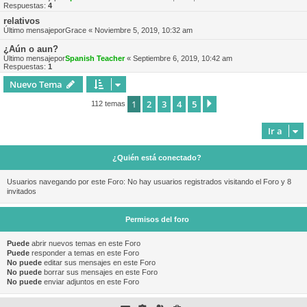
Respuestas:
4
relativos
Último mensajepor
Grace
«
Noviembre 5, 2019, 10:32 am
¿Aún o aun?
Último mensajepor
Spanish Teacher
«
Septiembre 6, 2019, 10:42 am
Respuestas:
1
Nuevo Tema
1
2
3
4
5
Siguiente
112 temas
Ir a
¿Quién está conectado?
Usuarios navegando por este Foro: No hay usuarios registrados visitando el Foro y 8
invitados
Permisos del foro
Puede
abrir nuevos temas en este Foro
Puede
responder a temas en este Foro
No puede
editar sus mensajes en este Foro
No puede
borrar sus mensajes en este Foro
No puede
enviar adjuntos en este Foro