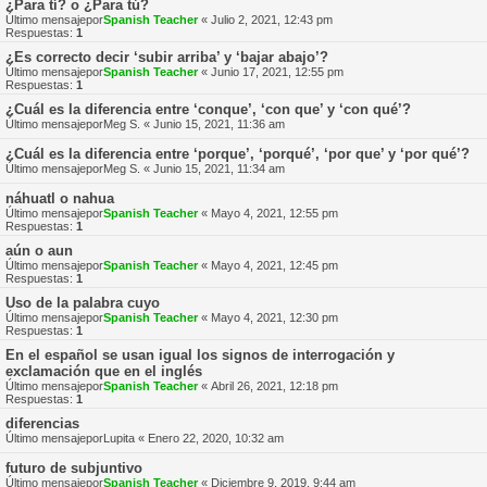
¿Para tí? o ¿Para tú?
Último mensajepor
Spanish Teacher
«
Julio 2, 2021, 12:43 pm
Respuestas:
1
¿Es correcto decir ‘subir arriba’ y ‘bajar abajo’?
Último mensajepor
Spanish Teacher
«
Junio 17, 2021, 12:55 pm
Respuestas:
1
¿Cuál es la diferencia entre ‘conque’, ‘con que’ y ‘con qué’?
Último mensajepor
Meg S.
«
Junio 15, 2021, 11:36 am
¿Cuál es la diferencia entre ‘porque’, ‘porqué’, ‘por que’ y ‘por qué’?
Último mensajepor
Meg S.
«
Junio 15, 2021, 11:34 am
náhuatl o nahua
Último mensajepor
Spanish Teacher
«
Mayo 4, 2021, 12:55 pm
Respuestas:
1
aún o aun
Último mensajepor
Spanish Teacher
«
Mayo 4, 2021, 12:45 pm
Respuestas:
1
Uso de la palabra cuyo
Último mensajepor
Spanish Teacher
«
Mayo 4, 2021, 12:30 pm
Respuestas:
1
En el español se usan igual los signos de interrogación y
exclamación que en el inglés
Último mensajepor
Spanish Teacher
«
Abril 26, 2021, 12:18 pm
Respuestas:
1
diferencias
Último mensajepor
Lupita
«
Enero 22, 2020, 10:32 am
futuro de subjuntivo
Último mensajepor
Spanish Teacher
«
Diciembre 9, 2019, 9:44 am