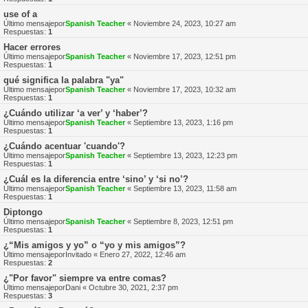
use of a
Último mensajepor
Spanish Teacher
«
Noviembre 24, 2023, 10:27 am
Respuestas:
1
Hacer errores
Último mensajepor
Spanish Teacher
«
Noviembre 17, 2023, 12:51 pm
Respuestas:
1
qué significa la palabra "ya"
Último mensajepor
Spanish Teacher
«
Noviembre 17, 2023, 10:32 am
Respuestas:
1
¿Cuándo utilizar ‘a ver’ y ‘haber’?
Último mensajepor
Spanish Teacher
«
Septiembre 13, 2023, 1:16 pm
Respuestas:
1
¿Cuándo acentuar 'cuando'?
Último mensajepor
Spanish Teacher
«
Septiembre 13, 2023, 12:23 pm
Respuestas:
1
¿Cuál es la diferencia entre ‘sino’ y ‘si no’?
Último mensajepor
Spanish Teacher
«
Septiembre 13, 2023, 11:58 am
Respuestas:
1
Diptongo
Último mensajepor
Spanish Teacher
«
Septiembre 8, 2023, 12:51 pm
Respuestas:
1
¿“Mis amigos y yo” o “yo y mis amigos”?
Último mensajepor
Invitado
«
Enero 27, 2022, 12:46 am
Respuestas:
2
¿"Por favor" siempre va entre comas?
Último mensajepor
Dani
«
Octubre 30, 2021, 2:37 pm
Respuestas:
3