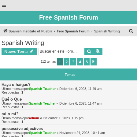
Free Spanish Forum
B
Spanish Institute of Puebla
Free Spanish Forum
Spanish Writing
u
Spanish Writing
s
Buscar
Búsqueda avanzad
Nuevo Tema
c
a
1
2
3
4
5
Siguiente
112 temas
r
Temas
Haya o haigas?
Último mensajepor
Spanish Teacher
«
Diciembre 6, 2023, 11:49 am
Respuestas:
1
Qué o Que
Último mensajepor
Spanish Teacher
«
Diciembre 6, 2023, 11:47 am
Respuestas:
1
mi o mí?
Último mensajepor
admin
«
Diciembre 1, 2023, 1:15 pm
Respuestas:
1
possessive adjectives
Último mensajepor
Spanish Teacher
«
Noviembre 24, 2023, 10:41 am
Respuestas:
1