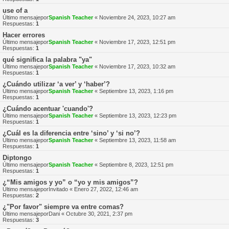
use of a
Último mensajepor
Spanish Teacher
«
Noviembre 24, 2023, 10:27 am
Respuestas:
1
Hacer errores
Último mensajepor
Spanish Teacher
«
Noviembre 17, 2023, 12:51 pm
Respuestas:
1
qué significa la palabra "ya"
Último mensajepor
Spanish Teacher
«
Noviembre 17, 2023, 10:32 am
Respuestas:
1
¿Cuándo utilizar ‘a ver’ y ‘haber’?
Último mensajepor
Spanish Teacher
«
Septiembre 13, 2023, 1:16 pm
Respuestas:
1
¿Cuándo acentuar 'cuando'?
Último mensajepor
Spanish Teacher
«
Septiembre 13, 2023, 12:23 pm
Respuestas:
1
¿Cuál es la diferencia entre ‘sino’ y ‘si no’?
Último mensajepor
Spanish Teacher
«
Septiembre 13, 2023, 11:58 am
Respuestas:
1
Diptongo
Último mensajepor
Spanish Teacher
«
Septiembre 8, 2023, 12:51 pm
Respuestas:
1
¿“Mis amigos y yo” o “yo y mis amigos”?
Último mensajepor
Invitado
«
Enero 27, 2022, 12:46 am
Respuestas:
2
¿"Por favor" siempre va entre comas?
Último mensajepor
Dani
«
Octubre 30, 2021, 2:37 pm
Respuestas:
3