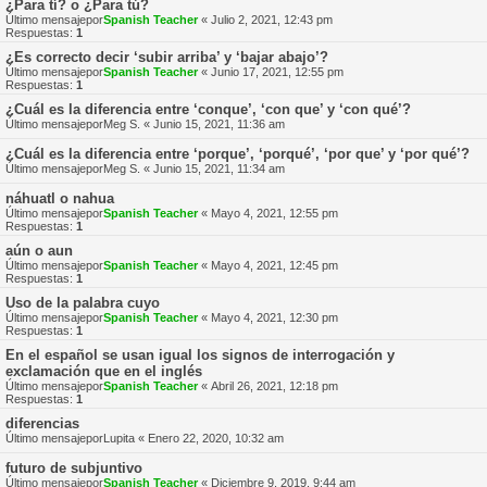
¿Para tí? o ¿Para tú?
Último mensajepor
Spanish Teacher
«
Julio 2, 2021, 12:43 pm
Respuestas:
1
¿Es correcto decir ‘subir arriba’ y ‘bajar abajo’?
Último mensajepor
Spanish Teacher
«
Junio 17, 2021, 12:55 pm
Respuestas:
1
¿Cuál es la diferencia entre ‘conque’, ‘con que’ y ‘con qué’?
Último mensajepor
Meg S.
«
Junio 15, 2021, 11:36 am
¿Cuál es la diferencia entre ‘porque’, ‘porqué’, ‘por que’ y ‘por qué’?
Último mensajepor
Meg S.
«
Junio 15, 2021, 11:34 am
náhuatl o nahua
Último mensajepor
Spanish Teacher
«
Mayo 4, 2021, 12:55 pm
Respuestas:
1
aún o aun
Último mensajepor
Spanish Teacher
«
Mayo 4, 2021, 12:45 pm
Respuestas:
1
Uso de la palabra cuyo
Último mensajepor
Spanish Teacher
«
Mayo 4, 2021, 12:30 pm
Respuestas:
1
En el español se usan igual los signos de interrogación y
exclamación que en el inglés
Último mensajepor
Spanish Teacher
«
Abril 26, 2021, 12:18 pm
Respuestas:
1
diferencias
Último mensajepor
Lupita
«
Enero 22, 2020, 10:32 am
futuro de subjuntivo
Último mensajepor
Spanish Teacher
«
Diciembre 9, 2019, 9:44 am