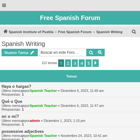
Free Spanish Forum
B
Spanish Institute of Puebla
Free Spanish Forum
Spanish Writing
u
Spanish Writing
s
Buscar
Búsqueda avanzad
Nuevo Tema
c
a
1
2
3
4
5
Siguiente
112 temas
r
Temas
Haya o haigas?
Último mensajepor
Spanish Teacher
«
Diciembre 6, 2023, 11:49 am
Respuestas:
1
Qué o Que
Último mensajepor
Spanish Teacher
«
Diciembre 6, 2023, 11:47 am
Respuestas:
1
mi o mí?
Último mensajepor
admin
«
Diciembre 1, 2023, 1:15 pm
Respuestas:
1
possessive adjectives
Último mensajepor
Spanish Teacher
«
Noviembre 24, 2023, 10:41 am
Respuestas:
1