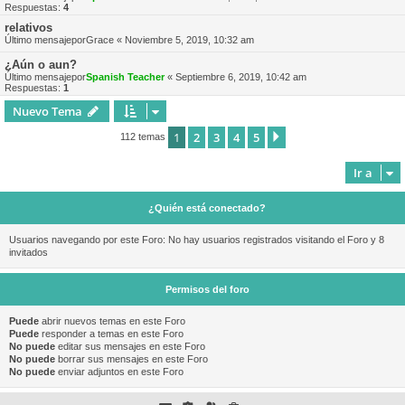
Respuestas:
4
relativos
Último mensajepor
Grace
«
Noviembre 5, 2019, 10:32 am
¿Aún o aun?
Último mensajepor
Spanish Teacher
«
Septiembre 6, 2019, 10:42 am
Respuestas:
1
Nuevo Tema
1
2
3
4
5
Siguiente
112 temas
Ir a
¿Quién está conectado?
Usuarios navegando por este Foro: No hay usuarios registrados visitando el Foro y 8
invitados
Permisos del foro
Puede
abrir nuevos temas en este Foro
Puede
responder a temas en este Foro
No puede
editar sus mensajes en este Foro
No puede
borrar sus mensajes en este Foro
No puede
enviar adjuntos en este Foro