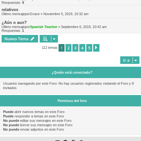
Respuestas:
4
relativos
Último mensajepor
Grace
«
Noviembre 5, 2019, 10:32 am
¿Aún o aun?
Último mensajepor
Spanish Teacher
«
Septiembre 6, 2019, 10:42 am
Respuestas:
1
Nuevo Tema
1
2
3
4
5
Siguiente
112 temas
Ir a
¿Quién está conectado?
Usuarios navegando por este Foro: No hay usuarios registrados visitando el Foro y 8
invitados
Permisos del foro
Puede
abrir nuevos temas en este Foro
Puede
responder a temas en este Foro
No puede
editar sus mensajes en este Foro
No puede
borrar sus mensajes en este Foro
No puede
enviar adjuntos en este Foro