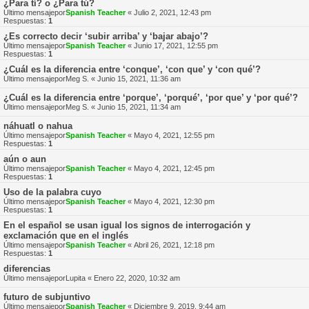
¿Para tí? o ¿Para tú?
Último mensajepor
Spanish Teacher
«
Julio 2, 2021, 12:43 pm
Respuestas:
1
¿Es correcto decir ‘subir arriba’ y ‘bajar abajo’?
Último mensajepor
Spanish Teacher
«
Junio 17, 2021, 12:55 pm
Respuestas:
1
¿Cuál es la diferencia entre ‘conque’, ‘con que’ y ‘con qué’?
Último mensajepor
Meg S.
«
Junio 15, 2021, 11:36 am
¿Cuál es la diferencia entre ‘porque’, ‘porqué’, ‘por que’ y ‘por qué’?
Último mensajepor
Meg S.
«
Junio 15, 2021, 11:34 am
náhuatl o nahua
Último mensajepor
Spanish Teacher
«
Mayo 4, 2021, 12:55 pm
Respuestas:
1
aún o aun
Último mensajepor
Spanish Teacher
«
Mayo 4, 2021, 12:45 pm
Respuestas:
1
Uso de la palabra cuyo
Último mensajepor
Spanish Teacher
«
Mayo 4, 2021, 12:30 pm
Respuestas:
1
En el español se usan igual los signos de interrogación y
exclamación que en el inglés
Último mensajepor
Spanish Teacher
«
Abril 26, 2021, 12:18 pm
Respuestas:
1
diferencias
Último mensajepor
Lupita
«
Enero 22, 2020, 10:32 am
futuro de subjuntivo
Último mensajepor
Spanish Teacher
«
Diciembre 9, 2019, 9:44 am