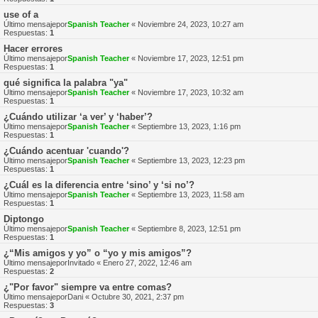
use of a
Último mensajepor
Spanish Teacher
«
Noviembre 24, 2023, 10:27 am
Respuestas:
1
Hacer errores
Último mensajepor
Spanish Teacher
«
Noviembre 17, 2023, 12:51 pm
Respuestas:
1
qué significa la palabra "ya"
Último mensajepor
Spanish Teacher
«
Noviembre 17, 2023, 10:32 am
Respuestas:
1
¿Cuándo utilizar ‘a ver’ y ‘haber’?
Último mensajepor
Spanish Teacher
«
Septiembre 13, 2023, 1:16 pm
Respuestas:
1
¿Cuándo acentuar 'cuando'?
Último mensajepor
Spanish Teacher
«
Septiembre 13, 2023, 12:23 pm
Respuestas:
1
¿Cuál es la diferencia entre ‘sino’ y ‘si no’?
Último mensajepor
Spanish Teacher
«
Septiembre 13, 2023, 11:58 am
Respuestas:
1
Diptongo
Último mensajepor
Spanish Teacher
«
Septiembre 8, 2023, 12:51 pm
Respuestas:
1
¿“Mis amigos y yo” o “yo y mis amigos”?
Último mensajepor
Invitado
«
Enero 27, 2022, 12:46 am
Respuestas:
2
¿"Por favor" siempre va entre comas?
Último mensajepor
Dani
«
Octubre 30, 2021, 2:37 pm
Respuestas:
3