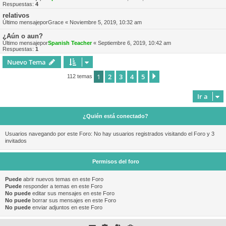
Respuestas:
4
relativos
Último mensajepor
Grace
«
Noviembre 5, 2019, 10:32 am
¿Aún o aun?
Último mensajepor
Spanish Teacher
«
Septiembre 6, 2019, 10:42 am
Respuestas:
1
Nuevo Tema
1
2
3
4
5
Siguiente
112 temas
Ir a
¿Quién está conectado?
Usuarios navegando por este Foro: No hay usuarios registrados visitando el Foro y 3
invitados
Permisos del foro
Puede
abrir nuevos temas en este Foro
Puede
responder a temas en este Foro
No puede
editar sus mensajes en este Foro
No puede
borrar sus mensajes en este Foro
No puede
enviar adjuntos en este Foro