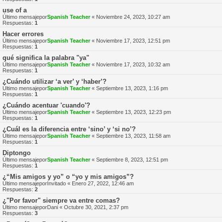
use of a
Último mensajepor
Spanish Teacher
«
Noviembre 24, 2023, 10:27 am
Respuestas:
1
Hacer errores
Último mensajepor
Spanish Teacher
«
Noviembre 17, 2023, 12:51 pm
Respuestas:
1
qué significa la palabra "ya"
Último mensajepor
Spanish Teacher
«
Noviembre 17, 2023, 10:32 am
Respuestas:
1
¿Cuándo utilizar ‘a ver’ y ‘haber’?
Último mensajepor
Spanish Teacher
«
Septiembre 13, 2023, 1:16 pm
Respuestas:
1
¿Cuándo acentuar 'cuando'?
Último mensajepor
Spanish Teacher
«
Septiembre 13, 2023, 12:23 pm
Respuestas:
1
¿Cuál es la diferencia entre ‘sino’ y ‘si no’?
Último mensajepor
Spanish Teacher
«
Septiembre 13, 2023, 11:58 am
Respuestas:
1
Diptongo
Último mensajepor
Spanish Teacher
«
Septiembre 8, 2023, 12:51 pm
Respuestas:
1
¿“Mis amigos y yo” o “yo y mis amigos”?
Último mensajepor
Invitado
«
Enero 27, 2022, 12:46 am
Respuestas:
2
¿"Por favor" siempre va entre comas?
Último mensajepor
Dani
«
Octubre 30, 2021, 2:37 pm
Respuestas:
3