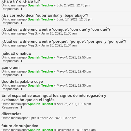
¿Para tí? o ¿Para tú?
Último mensajepor
Spanish Teacher
«
Julio 2, 2021, 12:43 pm
Respuestas:
1
¿Es correcto decir ‘subir arriba’ y ‘bajar abajo’?
Último mensajepor
Spanish Teacher
«
Junio 17, 2021, 12:55 pm
Respuestas:
1
¿Cuál es la diferencia entre ‘conque’, ‘con que’ y ‘con qué’?
Último mensajepor
Meg S.
«
Junio 15, 2021, 11:36 am
¿Cuál es la diferencia entre ‘porque’, ‘porqué’, ‘por que’ y ‘por qué’?
Último mensajepor
Meg S.
«
Junio 15, 2021, 11:34 am
náhuatl o nahua
Último mensajepor
Spanish Teacher
«
Mayo 4, 2021, 12:55 pm
Respuestas:
1
aún o aun
Último mensajepor
Spanish Teacher
«
Mayo 4, 2021, 12:45 pm
Respuestas:
1
Uso de la palabra cuyo
Último mensajepor
Spanish Teacher
«
Mayo 4, 2021, 12:30 pm
Respuestas:
1
En el español se usan igual los signos de interrogación y
exclamación que en el inglés
Último mensajepor
Spanish Teacher
«
Abril 26, 2021, 12:18 pm
Respuestas:
1
diferencias
Último mensajepor
Lupita
«
Enero 22, 2020, 10:32 am
futuro de subjuntivo
Último mensajepor
Spanish Teacher
«
Diciembre 9, 2019, 9:44 am