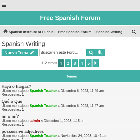
Free Spanish Forum
B
Spanish Institute of Puebla
Free Spanish Forum
Spanish Writing
u
Spanish Writing
s
Buscar
Búsqueda avanzad
Nuevo Tema
c
a
1
2
3
4
5
Siguiente
112 temas
r
Temas
Haya o haigas?
Último mensajepor
Spanish Teacher
«
Diciembre 6, 2023, 11:49 am
Respuestas:
1
Qué o Que
Último mensajepor
Spanish Teacher
«
Diciembre 6, 2023, 11:47 am
Respuestas:
1
mi o mí?
Último mensajepor
admin
«
Diciembre 1, 2023, 1:15 pm
Respuestas:
1
possessive adjectives
Último mensajepor
Spanish Teacher
«
Noviembre 24, 2023, 10:41 am
Respuestas:
1