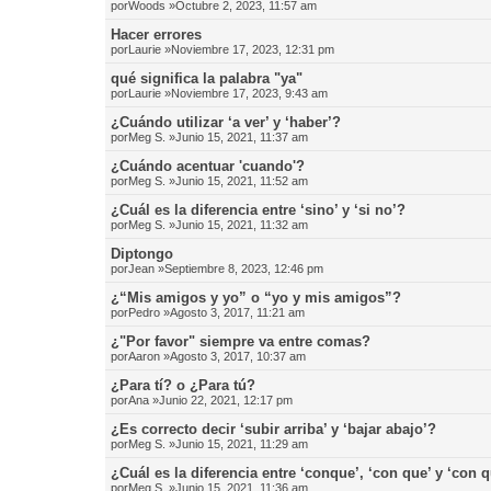
por
Woods
»Octubre 2, 2023, 11:57 am
Hacer errores
por
Laurie
»Noviembre 17, 2023, 12:31 pm
qué significa la palabra "ya"
por
Laurie
»Noviembre 17, 2023, 9:43 am
¿Cuándo utilizar ‘a ver’ y ‘haber’?
por
Meg S.
»Junio 15, 2021, 11:37 am
¿Cuándo acentuar 'cuando'?
por
Meg S.
»Junio 15, 2021, 11:52 am
¿Cuál es la diferencia entre ‘sino’ y ‘si no’?
por
Meg S.
»Junio 15, 2021, 11:32 am
Diptongo
por
Jean
»Septiembre 8, 2023, 12:46 pm
¿“Mis amigos y yo” o “yo y mis amigos”?
por
Pedro
»Agosto 3, 2017, 11:21 am
¿"Por favor" siempre va entre comas?
por
Aaron
»Agosto 3, 2017, 10:37 am
¿Para tí? o ¿Para tú?
por
Ana
»Junio 22, 2021, 12:17 pm
¿Es correcto decir ‘subir arriba’ y ‘bajar abajo’?
por
Meg S.
»Junio 15, 2021, 11:29 am
¿Cuál es la diferencia entre ‘conque’, ‘con que’ y ‘con 
por
Meg S.
»Junio 15, 2021, 11:36 am