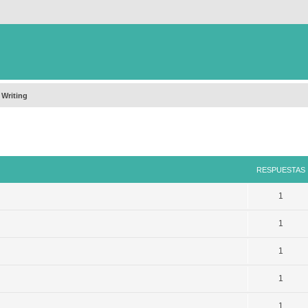
 Writing
queda avanzada
RESPUESTAS
1
1
1
1
1