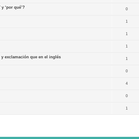
’ y ‘por qué’?
0
1
1
1
n y exclamación que en el inglés
1
0
4
0
1