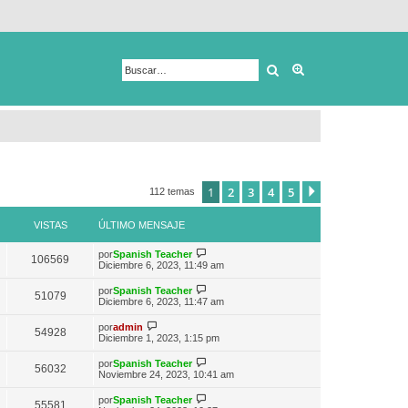
Buscar
Búsqueda avanza
1
2
3
4
5
Siguiente
112 temas
VISTAS
ÚLTIMO MENSAJE
V
por
Spanish Teacher
106569
e
Diciembre 6, 2023, 11:49 am
r
ú
V
por
Spanish Teacher
51079
l
e
Diciembre 6, 2023, 11:47 am
t
r
i
ú
V
por
admin
m
54928
l
e
Diciembre 1, 2023, 1:15 pm
o
t
r
m
i
ú
e
V
por
Spanish Teacher
m
56032
l
n
e
Noviembre 24, 2023, 10:41 am
o
t
s
r
m
i
a
ú
e
V
por
Spanish Teacher
m
55581
j
l