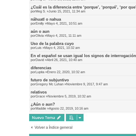
¿Cuál es la diferencia entre ‘porque’, ‘porqué’, ‘por que
por
Meg S.
»Junio 15, 2021, 11:34 am
náhuatl o nahua
por
Emilly
»Mayo 4, 2021, 10:51 am
aún o aun
por
Olivia
»Mayo 4, 2021, 11:11 am
Uso de la palabra cuyo
por
Luis
»Mayo 4, 2021, 10:32 am
En el español se usan igual los signos de interrogació
por
David
»Abril 26, 2021, 10:40 am
diferencias
por
Lupita
»Enero 22, 2020, 10:32 am
futuro de subjuntivo
por
Gregory Mc Luhan
»Noviembre 9, 2017, 9:47 am
relativos
por
Grace
»Noviembre 5, 2019, 10:32 am
¿Aún o aun?
por
Maddie
»Agosto 22, 2019, 10:16 am
Nuevo Tema
Volver a Índice general