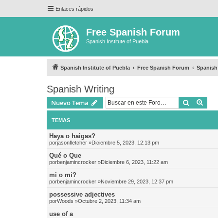
Enlaces rápidos
Free Spanish Forum
Spanish Institute of Puebla
Spanish Institute of Puebla
Free Spanish Forum
Spanish
Spanish Writing
Buscar
Bús
Nuevo Tema
TEMAS
Haya o haigas?
por
jasonfletcher
»Diciembre 5, 2023, 12:13 pm
Qué o Que
por
benjamincrocker
»Diciembre 6, 2023, 11:22 am
mi o mí?
por
benjamincrocker
»Noviembre 29, 2023, 12:37 pm
possessive adjectives
por
Woods
»Octubre 2, 2023, 11:34 am
use of a