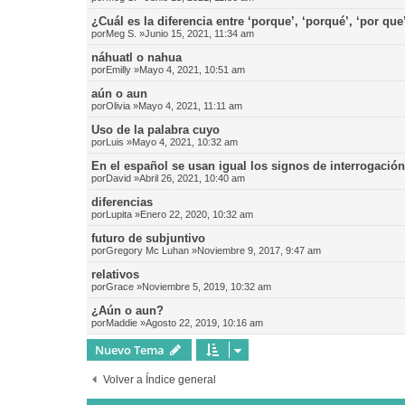
¿Cuál es la diferencia entre ‘porque’, ‘porqué’, ‘por que
por
Meg S.
»Junio 15, 2021, 11:34 am
náhuatl o nahua
por
Emilly
»Mayo 4, 2021, 10:51 am
aún o aun
por
Olivia
»Mayo 4, 2021, 11:11 am
Uso de la palabra cuyo
por
Luis
»Mayo 4, 2021, 10:32 am
En el español se usan igual los signos de interrogació
por
David
»Abril 26, 2021, 10:40 am
diferencias
por
Lupita
»Enero 22, 2020, 10:32 am
futuro de subjuntivo
por
Gregory Mc Luhan
»Noviembre 9, 2017, 9:47 am
relativos
por
Grace
»Noviembre 5, 2019, 10:32 am
¿Aún o aun?
por
Maddie
»Agosto 22, 2019, 10:16 am
Nuevo Tema
Volver a Índice general