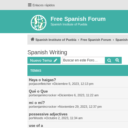
Enlaces rápidos
Free Spanish Forum
Spanish Institute of Puebla
Spanish Institute of Puebla
Free Spanish Forum
Spanish
Spanish Writing
Buscar
Bús
Nuevo Tema
TEMAS
Haya o haigas?
por
jasonfletcher
»Diciembre 5, 2023, 12:13 pm
Qué o Que
por
benjamincrocker
»Diciembre 6, 2023, 11:22 am
mi o mí?
por
benjamincrocker
»Noviembre 29, 2023, 12:37 pm
possessive adjectives
por
Woods
»Octubre 2, 2023, 11:34 am
use of a