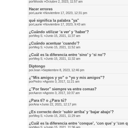
por
Woods
»Octubre 2, 2023, 11:57 am
Hacer errores
por
Laurie
»Noviembre 17, 2023, 12:31 pm
qué significa la palabra "ya"
por
Laurie
»Noviembre 17, 2023, 9:43 am
¿Cuándo utilizar ‘a ver’ y ‘haber’?
por
Meg S.
»Junio 15, 2021, 11:37 am
¿Cuándo acentuar 'cuando'?
por
Meg S.
»Junio 15, 2021, 11:52 am
¿Cuál es la diferencia entre ‘sino’ y ‘si no’?
por
Meg S.
»Junio 15, 2021, 11:32 am
Diptongo
por
Jean
»Septiembre 8, 2023, 12:46 pm
¿“Mis amigos y yo” o “yo y mis amigos”?
por
Pedro
»Agosto 3, 2017, 11:21 am
¿"Por favor" siempre va entre comas?
por
Aaron
»Agosto 3, 2017, 10:37 am
¿Para tí? o ¿Para tú?
por
Ana
»Junio 22, 2021, 12:17 pm
¿Es correcto decir ‘subir arriba’ y ‘bajar abajo’?
por
Meg S.
»Junio 15, 2021, 11:29 am
¿Cuál es la diferencia entre ‘conque’, ‘con que’ y ‘con 
por
Meg S.
»Junio 15, 2021, 11:36 am