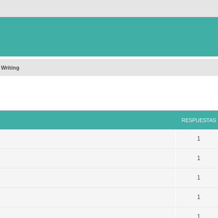
 Writing
queda avanzada
RESPUESTAS
1
1
1
1
1