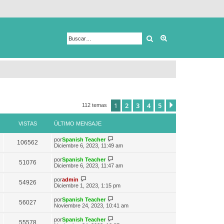
Buscar
Búsqueda avanza
1
2
3
4
5
Siguiente
112 temas
VISTAS
ÚLTIMO MENSAJE
V
por
Spanish Teacher
106562
e
Diciembre 6, 2023, 11:49 am
r
ú
V
por
Spanish Teacher
51076
l
e
Diciembre 6, 2023, 11:47 am
t
r
i
ú
V
por
admin
m
54926
l
e
Diciembre 1, 2023, 1:15 pm
o
t
r
m
i
ú
e
V
por
Spanish Teacher
m
56027
l
n
e
Noviembre 24, 2023, 10:41 am
o
t
s
r
m
i
a
ú
e
V
por
Spanish Teacher
m
55578
j
l