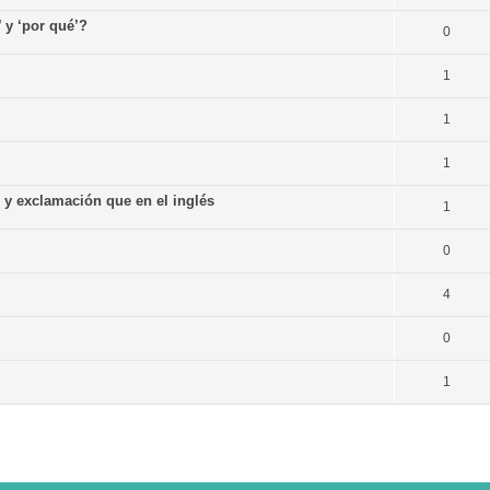
’ y ‘por qué’?
0
1
1
1
n y exclamación que en el inglés
1
0
4
0
1