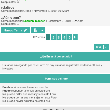
Respuestas:
4
relativos
Último mensajepor
Grace
«
Noviembre 5, 2019, 10:32 am
¿Aún o aun?
Último mensajepor
Spanish Teacher
«
Septiembre 6, 2019, 10:42 am
Respuestas:
1
Nuevo Tema
1
2
3
4
5
Siguiente
112 temas
Ir a
¿Quién está conectado?
Usuarios navegando por este Foro: No hay usuarios registrados visitando el Foro y 5
invitados
Permisos del foro
Puede
abrir nuevos temas en este Foro
Puede
responder a temas en este Foro
No puede
editar sus mensajes en este Foro
No puede
borrar sus mensajes en este Foro
No puede
enviar adjuntos en este Foro