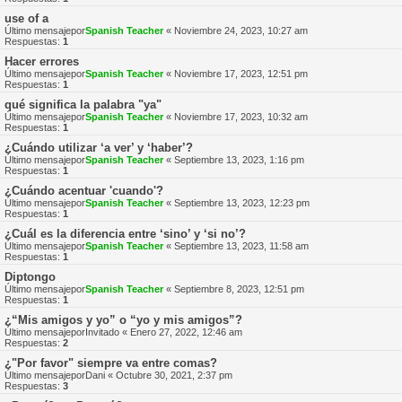
use of a
Último mensajepor
Spanish Teacher
«
Noviembre 24, 2023, 10:27 am
Respuestas:
1
Hacer errores
Último mensajepor
Spanish Teacher
«
Noviembre 17, 2023, 12:51 pm
Respuestas:
1
qué significa la palabra "ya"
Último mensajepor
Spanish Teacher
«
Noviembre 17, 2023, 10:32 am
Respuestas:
1
¿Cuándo utilizar ‘a ver’ y ‘haber’?
Último mensajepor
Spanish Teacher
«
Septiembre 13, 2023, 1:16 pm
Respuestas:
1
¿Cuándo acentuar 'cuando'?
Último mensajepor
Spanish Teacher
«
Septiembre 13, 2023, 12:23 pm
Respuestas:
1
¿Cuál es la diferencia entre ‘sino’ y ‘si no’?
Último mensajepor
Spanish Teacher
«
Septiembre 13, 2023, 11:58 am
Respuestas:
1
Diptongo
Último mensajepor
Spanish Teacher
«
Septiembre 8, 2023, 12:51 pm
Respuestas:
1
¿“Mis amigos y yo” o “yo y mis amigos”?
Último mensajepor
Invitado
«
Enero 27, 2022, 12:46 am
Respuestas:
2
¿"Por favor" siempre va entre comas?
Último mensajepor
Dani
«
Octubre 30, 2021, 2:37 pm
Respuestas:
3