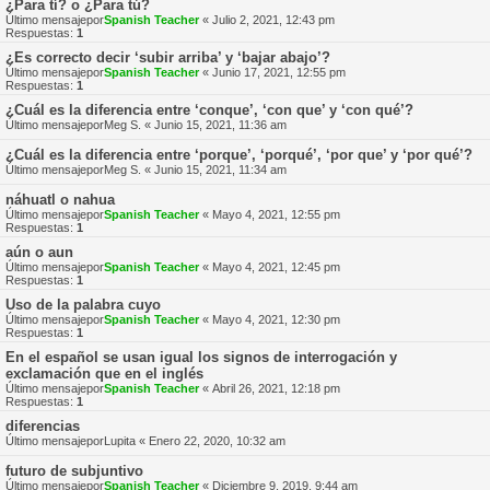
¿Para tí? o ¿Para tú?
Último mensajepor
Spanish Teacher
«
Julio 2, 2021, 12:43 pm
Respuestas:
1
¿Es correcto decir ‘subir arriba’ y ‘bajar abajo’?
Último mensajepor
Spanish Teacher
«
Junio 17, 2021, 12:55 pm
Respuestas:
1
¿Cuál es la diferencia entre ‘conque’, ‘con que’ y ‘con qué’?
Último mensajepor
Meg S.
«
Junio 15, 2021, 11:36 am
¿Cuál es la diferencia entre ‘porque’, ‘porqué’, ‘por que’ y ‘por qué’?
Último mensajepor
Meg S.
«
Junio 15, 2021, 11:34 am
náhuatl o nahua
Último mensajepor
Spanish Teacher
«
Mayo 4, 2021, 12:55 pm
Respuestas:
1
aún o aun
Último mensajepor
Spanish Teacher
«
Mayo 4, 2021, 12:45 pm
Respuestas:
1
Uso de la palabra cuyo
Último mensajepor
Spanish Teacher
«
Mayo 4, 2021, 12:30 pm
Respuestas:
1
En el español se usan igual los signos de interrogación y
exclamación que en el inglés
Último mensajepor
Spanish Teacher
«
Abril 26, 2021, 12:18 pm
Respuestas:
1
diferencias
Último mensajepor
Lupita
«
Enero 22, 2020, 10:32 am
futuro de subjuntivo
Último mensajepor
Spanish Teacher
«
Diciembre 9, 2019, 9:44 am