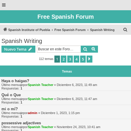
Free Spanish Forum
B
Spanish Institute of Puebla
Free Spanish Forum
Spanish Writing
u
Spanish Writing
s
Buscar
Búsqueda avanzad
Nuevo Tema
c
a
1
2
3
4
5
Siguiente
112 temas
r
Temas
Haya o haigas?
Último mensajepor
Spanish Teacher
«
Diciembre 6, 2023, 11:49 am
Respuestas:
1
Qué o Que
Último mensajepor
Spanish Teacher
«
Diciembre 6, 2023, 11:47 am
Respuestas:
1
mi o mí?
Último mensajepor
admin
«
Diciembre 1, 2023, 1:15 pm
Respuestas:
1
possessive adjectives
Último mensajepor
Spanish Teacher
«
Noviembre 24, 2023, 10:41 am
Respuestas:
1